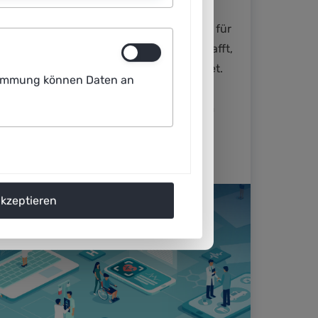
verabschiedet, das auch in der
Gesundheitsversorgung eine Grundlage für
einen rechtssicheren Einsatz von KI schafft,
aber auch zusätzliche Aufwand bedeutet.
ustimmung können Daten an
Vor diesem Hintergrund diskutierten
Expertinnen und Experten der Plattform
Lernende Systeme auf der
Gesundheitsmesse DMEA 2025.
akzeptieren