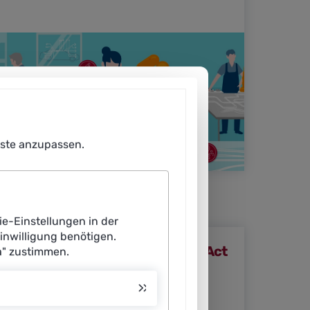
enste anzupassen.
ie-Einstellungen in der
Einwilligung benötigen.
DMEA 2025: Was bedeutet der AI Act
a" zustimmen.
für Medizinprodukte?
Mit dem AI Act hat die EU ein Regelwerk