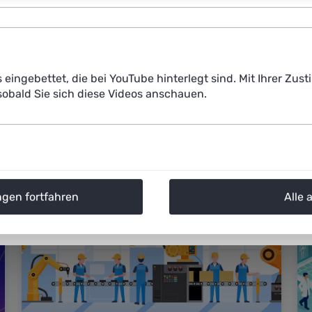
Wie kann KI wettbewerbsstärkend und
menschengerecht in die konkrete
Umsetzung gebracht werden? Diese und
ähnliche Fragen diskutierten sehr praxisnah
s eingebettet, die bei YouTube hinterlegt sind. Mit Ihrer Z
Fachleute und Interessierte, unter anderem
obald Sie sich diese Videos anschauen.
aus Industrie, Handwerk, Start-ups und
Wissenschaft.
ngen fortfahren
Alle 