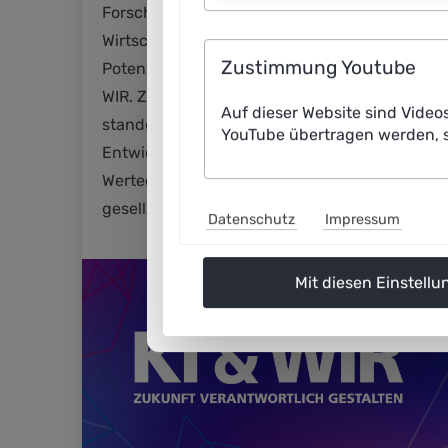
Forschung, und Wissenschaft sowie
Wirtschaft nutzen zunehmend ihre
Zustimmung Youtube
Potenziale. Im Fokus der Konferenz „KI &
WIR. Zukunft verantwortlich gestalten“
Auf dieser Website sind Video
standen Fragen zur technologischen
YouTube übertragen werden, s
Entwicklung, globalem Wettbewerb,
Werteorientierung und den
gesellschaftlichen Auswirkungen von KI.
Datenschutz
Impressum
Mit diesen Einstellu