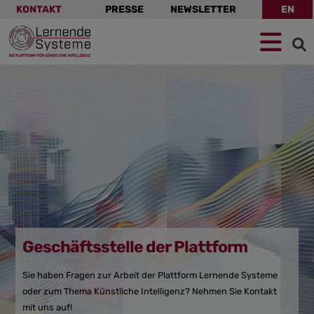
Navigation
KONTAKT
PRESSE
NEWSLETTER
EN
überspringen
Zur
Zum
Zum
Navigation
Hauptinhalt
Footer
springen
springen
springen
Geschäftsstelle der Plattform
Sie haben Fragen zur Arbeit der Plattform Lernende Systeme
oder zum Thema Künstliche Intelligenz? Nehmen Sie Kontakt
mit uns auf!