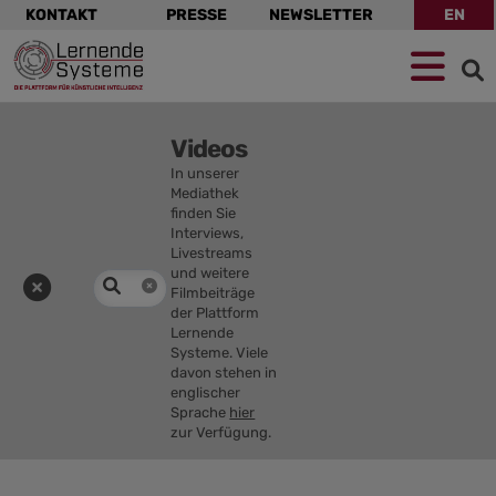
Navigation
KONTAKT
PRESSE
NEWSLETTER
EN
überspringen
Zur
Zum
Zum
Navigation
Hauptinhalt
Footer
springen
springen
springen
Videos
In unserer
Mediathek
finden Sie
Interviews,
Livestreams
und weitere
Medien
Eingabe
Filmbeiträge
löschen
suchen
der Plattform
Lernende
Systeme. Viele
davon stehen in
englischer
Sprache
hier
zur Verfügung.