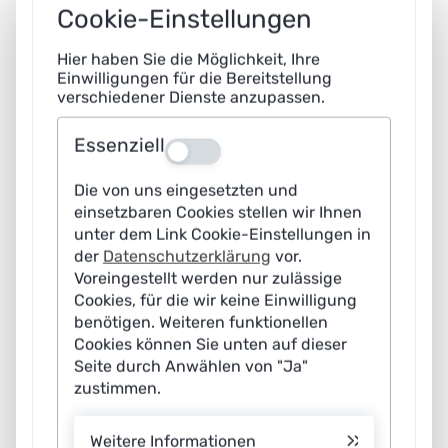
Cookie-Einstellungen
Hier haben Sie die Möglichkeit, Ihre
Einwilligungen für die Bereitstellung
An dieser Stelle finden Sie einen externen Inhalt
verschiedener Dienste anzupassen.
von YouTube, der die Informationen der Webseite
Essenziell
ergänzt. Sie können sich diesen mit einem Klick
Aus
anzeigen lassen.
Die von uns eingesetzten und
einsetzbaren Cookies stellen wir Ihnen
Externe Inhalte laden
unter dem Link Cookie-Einstellungen in
der
Datenschutzerklärung
vor.
Voreingestellt werden nur zulässige
Cookies, für die wir keine Einwilligung
benötigen. Weiteren funktionellen
04.05.2026
Cookies können Sie unten auf dieser
DMEA 2026 I Ausbildung für
Seite durch Anwählen von "Ja"
und mit KI
zustimmen.
Weitere Informationen