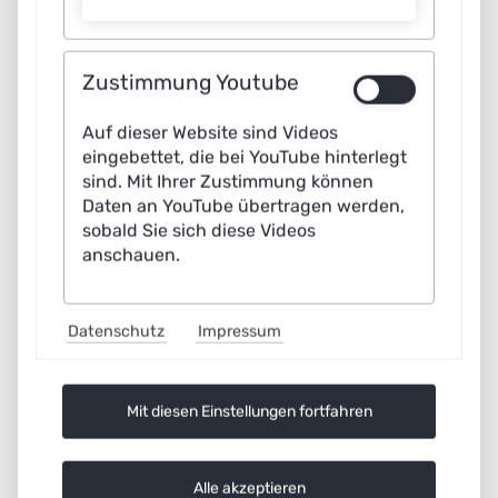
Zustimmung Youtube
Auf dieser Website sind Videos
eingebettet, die bei YouTube hinterlegt
17.04.2026
sind. Mit Ihrer Zustimmung können
Stable Diffusion | Erfolge der
Daten an YouTube übertragen werden,
deutschen KI-Erfolge
sobald Sie sich diese Videos
anschauen.
17.04.2026
Teuken 7B | Erfolge der
Datenschutz
Impressum
deutschen KI-Erfolge
Mit diesen Einstellungen fortfahren
17.04.2026
Das Icecube-Teleskop |
Erfolge der deutschen KI-
Alle akzeptieren