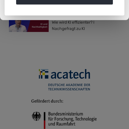
Erfolge
12.01.2026
Wie wird KI effizienter? I
Nachgefragt zu KI
10.12.2025
GenAI: Geht uns bald die
Arbeit aus? I Nachgefragt zu
KI
12.11.2025
Wie steht es in den Behörden
mit KI? I Nachgefragt zu KI
28.10.2025
Moodclip: Das war die
Konferenz 2025