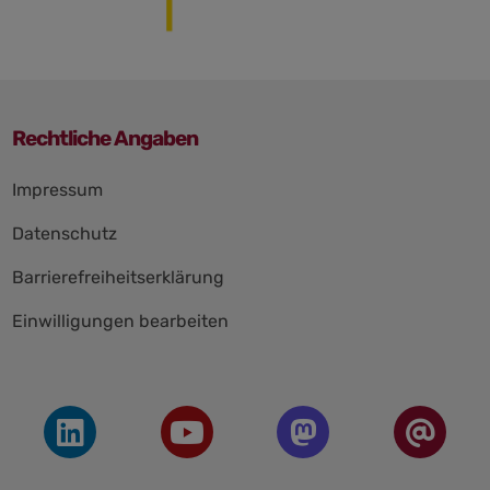
28.10.2025
Politik, Wissenschaft und
Wirtschaft im High-Level-
Rechtliche Angaben
Gespräch | Dr. Rolf-Dieter
Jungk & Prof. Dr. Claudia
Navigation
Impressum
Eckert & Dr. Heide Ahrens &
überspringen
Dr. Philipp Herzig | Konferenz
Datenschutz
2025
Barrierefreiheitserklärung
28.10.2025
Einwilligungen bearbeiten
Woran forschen KI-
Nachwuchsgruppen? |
Konferenz 2025
28.10.2025
Vertrauen und Täuschung
durch KI I Prof. Dr. Michael