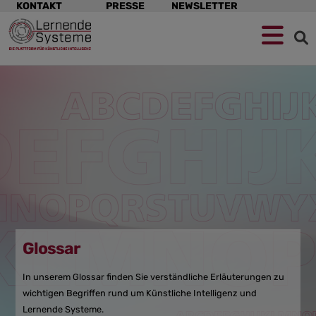
Navigation
KONTAKT
PRESSE
NEWSLETTER
überspringen
Zur
Zum
Zum
Navigation
Hauptinhalt
Footer
springen
springen
springen
Glossar
In unserem Glossar finden Sie verständliche Erläuterungen zu
wichtigen Begriffen rund um Künstliche Intelligenz und
Lernende Systeme.