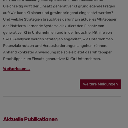
Gleichzeitig wirft der Einsatz generativer KI grundlegende Fragen
auf: Wie kann KI sicher und gewinnbringend eingesetzt werden?
Und welche Strategien braucht es dafür? Ein aktuelles Whitepaper
der Plattform Lernende Systeme diskutiert den Einsatz von
generativer KI in Unternehmen und in der Industrie. Mithilfe von
SWOT-Analysen werden Strategien abgeleitet, wie Unternehmen
Potenziale nutzen und Herausforderungen angehen können.
Anhand konkreter Anwendungsbeispiele bietet das Whitepaper
Praxistipps zum Einsatz generativer KI für Unternehmen.
Generative
Weiterlesen …
KI
im
weitere Meldungen
Unternehmen:
Strategien
und
Praxistipps
für
Aktuelle Publikationen
den
verantwortungsvollen