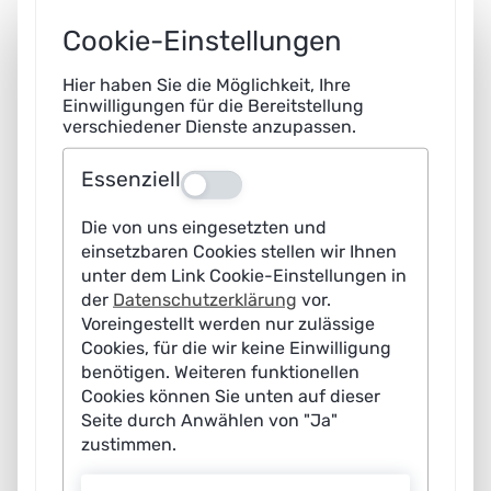
Cookie-Einstellungen
Hier haben Sie die Möglichkeit, Ihre
Einwilligungen für die Bereitstellung
verschiedener Dienste anzupassen.
Essenziell
Aus
Die von uns eingesetzten und
einsetzbaren Cookies stellen wir Ihnen
unter dem Link Cookie-Einstellungen in
der
Datenschutzerklärung
vor.
Voreingestellt werden nur zulässige
Cookies, für die wir keine Einwilligung
benötigen. Weiteren funktionellen
Whitepaper der Arbeitsgruppen IT-Sicherheit und
Cookies können Sie unten auf dieser
Privacy, Ethik und Recht, Arbeit/Qualifikation,
Seite durch Anwählen von "Ja"
Mensch-Maschine-Interaktion sowie Innovation,
zustimmen.
Geschäftsmodelle und -prozesse
(8,0 MiB)