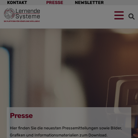
Navigation
KONTAKT
PRESSE
NEWSLETTER
überspringen
Zur
Zum
Zum
Navigation
Hauptinhalt
Footer
springen
springen
springen
Presse
Hier finden Sie die neuesten Pressemitteilungen sowie Bilder,
Grafiken und Informationsmaterialien zum Download.