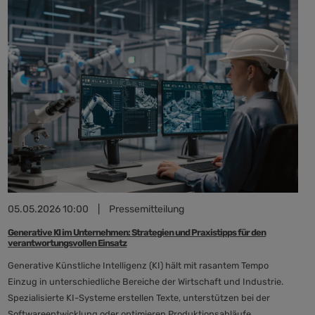
Besserer
Schutz,
mehr
Bildung
und
klare
Regeln
05.05.2026 10:00
|
Pressemitteilung
Generative KI im Unternehmen: Strategien und Praxistipps für den
verantwortungsvollen Einsatz
Generative Künstliche Intelligenz (KI) hält mit rasantem Tempo
Einzug in unterschiedliche Bereiche der Wirtschaft und Industrie.
Spezialisierte KI-Systeme erstellen Texte, unterstützen bei der
Softwareentwicklung oder optimieren Produktionsabläufe.