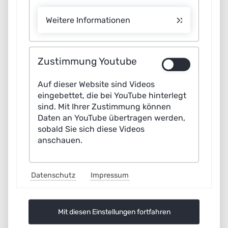
Künstlicher Intelligenz (KI) in Unternehmen
Weitere Informationen
und öffentlichen Verwaltungen eingesetzt.
Zudem wird die Vernetzung sowie der
Ausbau von Test- und
Experimentiereinrichtungen für KI
Zustimmung Youtube
unterstützt, um innovative Anwendungen
zu fördern.
Auf dieser Website sind Videos
eingebettet, die bei YouTube hinterlegt
Antragsfrist: Laufend bis 2027
sind. Mit Ihrer Zustimmung können
Daten an YouTube übertragen werden,
Zielgruppen: Unternehmen (Fokus auf
sobald Sie sich diese Videos
KMUs), Forschungseinrichtungen,
anschauen.
Öffentliche Institutionen und Behörden
Postdoctoral Networking Tour in Artificial
Datenschutz
Impressum
Intelligence (Postdoc-NeT-AI)
Das BMBF-finanzierte Programm zielt
darauf, hochqualifizierte internationale
Mit diesen Einstellungen fortfahren
Postdocs und fortgeschrittene