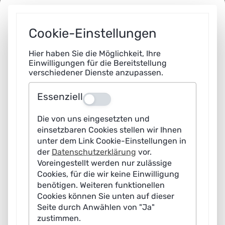
Digitales Europa 2021–2027
Cookie-Einstellungen
Das Förderprogramm zur Beschleunigung
des digitalen Wandels der europäischen
Hier haben Sie die Möglichkeit, Ihre
Einwilligungen für die Bereitstellung
Wirtschaft, Industrie und Gesellschaft des
verschiedener Dienste anzupassen.
Bundesministeriums für Digitales und
Verkehr (BMDV) und der Europäischen
Essenziell
Kommission will den bundesweiten Auf- und
Aus
Ausbau digitaler Kapazitäten in zentralen
Die von uns eingesetzten und
Bereichen digitaler Technologien, ihre
einsetzbaren Cookies stellen wir Ihnen
Verbreitung (Erprobung,
unter dem Link Cookie-Einstellungen in
anwendungsorientierte Umsetzung und
der
Datenschutzerklärung
vor.
Rollout) und Akzeptanz in der
Voreingestellt werden nur zulässige
Privatwirtschaft, insbesondere in kleinen
Cookies, für die wir keine Einwilligung
und mittleren Unternehmen (KMU), aber
benötigen. Weiteren funktionellen
auch in der öffentlichen Verwaltung stärken.
Cookies können Sie unten auf dieser
Ein Förderbudget von etwa 1,7 Milliarden
Seite durch Anwählen von "Ja"
Euro wird gezielt für die Entwicklung und
zustimmen.
Stärkung des kommerziellen Einsatzes von