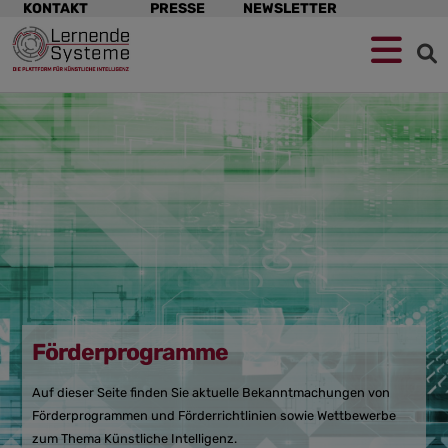
Navigation
KONTAKT
PRESSE
NEWSLETTER
überspringen
Zur
Zum
Zum
Navigation
Hauptinhalt
Footer
springen
springen
springen
Förderprogramme
Auf dieser Seite finden Sie aktuelle Bekanntmachungen von
Förderprogrammen und Förderrichtlinien sowie Wettbewerbe
zum Thema Künstliche Intelligenz.