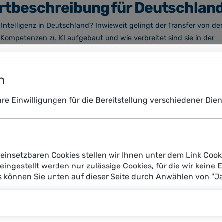
ortbeschreibung für Deutschlan
Intelligenz in Deutschland? Inwieweit gelingt der Transfer von de
Kompetenzen zu KI aufgebaut und wie verbreitet sind sie in der
-Monitoring der Plattform Lernende Systeme – und zeigt damit de
tiale bei Forschung und Transfer von KI in Deutschland auf.
n
Ihre Einwilligungen für die Bereitstellung verschiedener Di
einsetzbaren Cookies stellen wir Ihnen unter dem Link Cook
KI-Patente
Lernangebote an Schu
reingestellt werden nur zulässige Cookies, für die wir keine 
es können Sie unten auf dieser Seite durch Anwählen von "J
Transfer
Kompetenzen