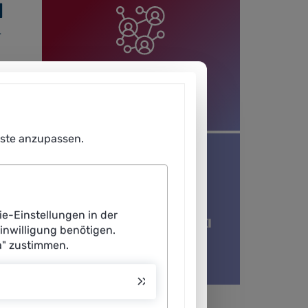
d
r
KI-Nachwuchsgruppen
n
Forschung | Kompetenzen
enste anzupassen.
ie-Einstellungen in der
len
Studiengänge rund um KI
Einwilligung benötigen.
a" zustimmen.
Kompetenzen