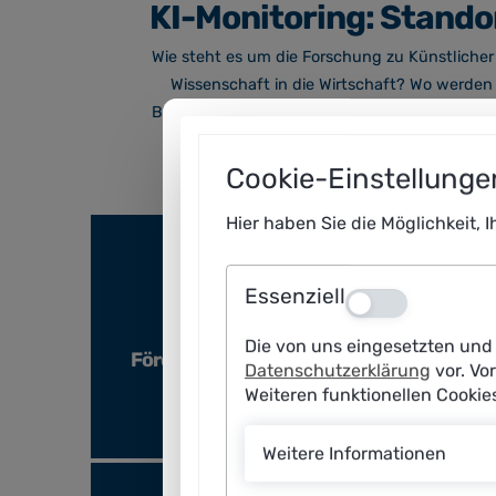
KI-Monitoring: Stand
Wie steht es um die Forschung zu Künstlicher 
Wissenschaft in die Wirtschaft? Wo werden 
Bevölkerung? Kennzahlen dazu liefert das KI
Status Quo sowie die Entwicklungspoten
Cookie-Einstellunge
Hier haben Sie die Möglichkeit, 
Essenziell
Aus
Die von uns eingesetzten und 
Förderprogramme für KMU
Datenschutzerklärung
vor. Vo
Weiteren funktionellen Cooki
Transfer
Weitere Informationen