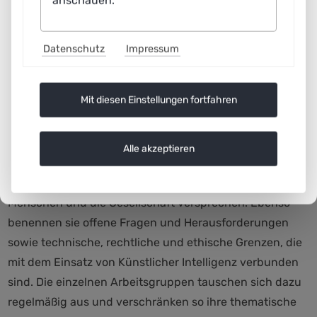
anschauen.
Datenschutz
Impressum
Mit diesen Einstellungen fortfahren
Arbeitsweise
Anhand von konkreten und alltagsnahen
Alle akzeptieren
Anwendungsszenarien illustrieren die Arbeitsgruppen
den potenziellen Nutzen, den Lernende Systeme für die
Menschen und die Gesellschaft versprechen. Ebenso
benennen sie offene Fragen und Herausforderungen
sowie technische, rechtliche und ethische Grenzen, die
mit dem Einsatz von Künstlicher Intelligenz verbunden
sind. Die einzelnen Arbeitsgruppen tauschen sich dazu
regelmäßig aus und verschränken so ihre thematische