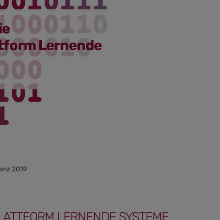
ie
ttform Lernende
renz 2019
LATTFORM LERNENDE SYSTEME