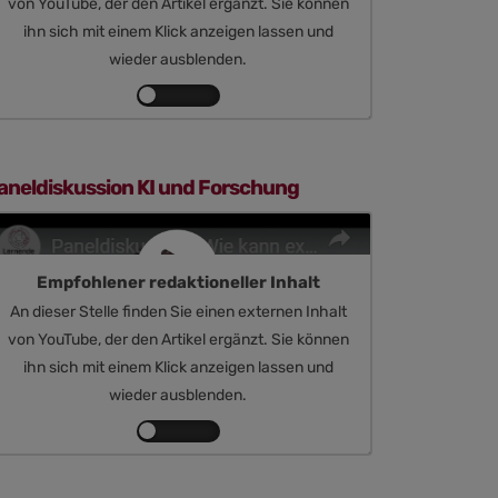
von YouTube, der den Artikel ergänzt. Sie können
ihn sich mit einem Klick anzeigen lassen und
wieder ausblenden.
Inhalte
von
YouTube
anzeigen
aneldiskussion KI und Forschung
Empfohlener redaktioneller Inhalt
An dieser Stelle finden Sie einen externen Inhalt
von YouTube, der den Artikel ergänzt. Sie können
ihn sich mit einem Klick anzeigen lassen und
wieder ausblenden.
Inhalte
von
YouTube