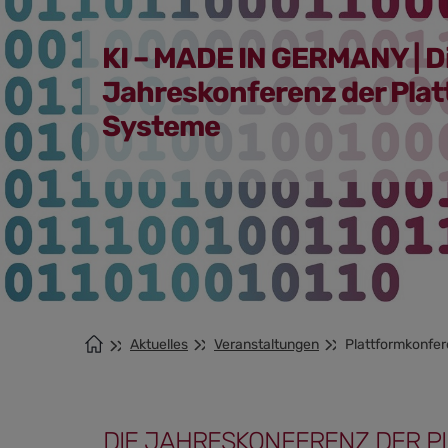
KI – MADE IN GERMANY | D
Jahreskonferenz der Pla
Systeme
Aktuelles
Veranstaltungen
Plattformkonfe
DIE JAHRESKONFERENZ DER P