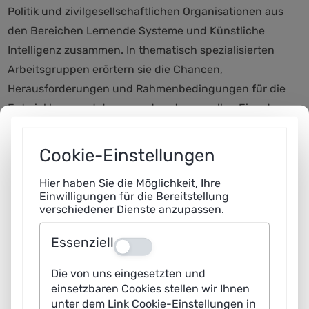
Politik und zivilgesellschaftlichen Organisationen aus
den Bereichen Lernende Systeme und Künstliche
Intelligenz zusammen. In thematisch spezialisierten
Arbeitsgruppen erörtern sie die Chancen,
Herausforderungen und Rahmenbedingungen für die
Entwicklung und den verantwortungsvollen Einsatz
Lernender Systeme. Aus den Ergebnissen leiten sie
Szenarien, Empfehlungen, Gestaltungsoptionen oder
Cookie-Einstellungen
Roadmaps ab.
Hier haben Sie die Möglichkeit, Ihre
Mit ihrer Arbeit will die Plattform
Einwilligungen für die Bereitstellung
verschiedener Dienste anzupassen.
Lernende Systeme im Sinne eines guten, gerechten
und verantwortungsvollen gesellschaftlichen
Essenziell
Aus
Zusammenlebens gestalten.
Die von uns eingesetzten und
einsetzbaren Cookies stellen wir Ihnen
Kompetenzen für die Entwicklung und den Umgang
unter dem Link Cookie-Einstellungen in