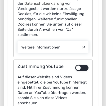
mit Lernenden Systemen stärken.
der
Datenschutzerklärung
vor.
Voreingestellt werden nur zulässige
als unabhängiger Makler unterschiedliche
Cookies, für die wir keine Einwilligung
Perspektiven bündeln.
benötigen. Weiteren funktionellen
Cookies können Sie unten auf dieser
den gesellschaftlichen Dialog zum Thema Künstliche
Seite durch Anwählen von "Ja"
Intelligenz fördern.
zustimmen.
Zielbilder und Szenarien für die Anwendung von
Weitere Informationen
Lernenden Systemen entwickeln.
Kooperationen in Forschung und Entwicklung
Zustimmung Youtube
anregen.
Auf dieser Website sind Videos
Deutschland als führenden Technologieanbieter für
eingebettet, die bei YouTube hinterlegt
Lernende Systeme positionieren.
sind. Mit Ihrer Zustimmung können
Daten an YouTube übertragen werden,
sobald Sie sich diese Videos
Videostatements zur Plattform Lernende Systeme
anschauen.