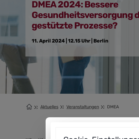
DMEA 2024: Bessere
Gesundheitsversorgung d
gestützte Prozesse?
11. April 2024 | 12.15 Uhr | Berlin
Aktuelles
Veranstaltungen
DMEA