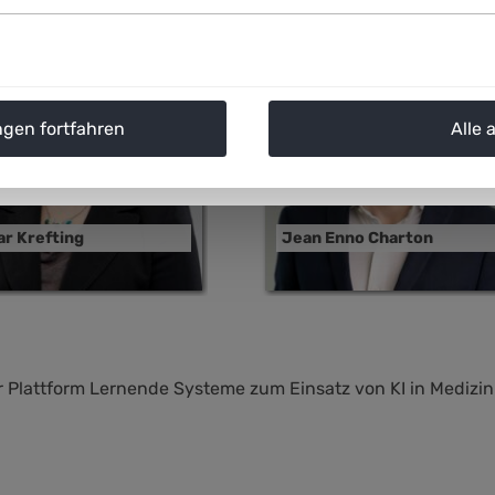
ngen fortfahren
Alle 
r Krefting
Jean Enno Charton
 Plattform Lernende Systeme zum Einsatz von KI in Medizin