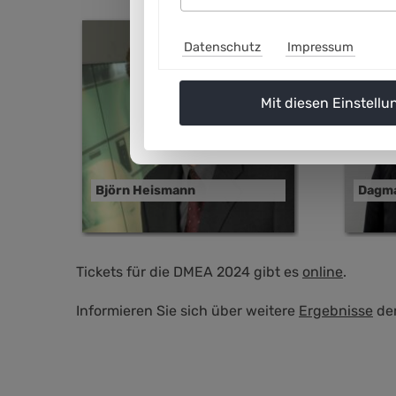
Datenschutz
Impressum
Mit diesen Einstellu
Björn Heismann
Dagma
Tickets für die DMEA 2024 gibt es
online
.
Informieren Sie sich über weitere
Ergebnisse
der