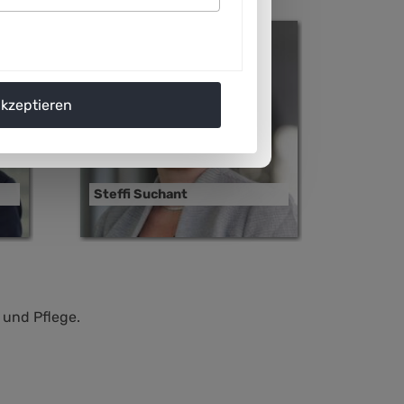
akzeptieren
Steffi Suchant
 und Pflege.