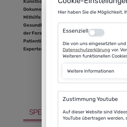
Cookie-Einstellunge
Künstliche Intelligenz (KI) kann die organis
Dokumentation – bis zu 25 Prozent ihrer Arbei
Hier haben Sie die Möglichkeit, 
Mithilfe von KI werden nicht-klinische Prozes
Gesundheitsfachkräfte, die mehr Zeit für die
Essenziell
Aus
der Forschung in die Praxis? Welche Vorausse
Patientinnen und Patienten von den KI-Innov
Die von uns eingesetzten und 
Experten der Plattform Lernende Systeme.
Datenschutzerklärung
vor. Vo
Weiteren funktionellen Cooki
Weitere Informationen
Zustimmung Youtube
SPEAKER
Auf dieser Website sind Video
YouTube übertragen werden, s