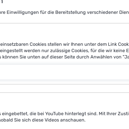
n
atorischen Abläufe im Gesundheitswesen verbessern. Ob 
tszeit verwenden Ärztinnen und Ärzten sowie Pflegefachk
Ihre Einwilligungen für die Bereitstellung verschiedener Di
se im ambulanten sowie stationären Bereich automatisiert
 Patientinnen und Patienten zur Verfügung haben. Wie fi
tzungen sind in Krankenhäusern und Arztpraxen für ihren
ationen profitieren? Darüber diskutieren auf der Gesun
einsetzbaren Cookies stellen wir Ihnen unter dem Link Cook
reingestellt werden nur zulässige Cookies, für die wir keine 
es können Sie unten auf dieser Seite durch Anwählen von "J
11. April 2024
12.15 – 13.00 Uhr
Berliner Messehalle, Halle 5.2, Hub 2
s eingebettet, die bei YouTube hinterlegt sind. Mit Ihrer Z
obald Sie sich diese Videos anschauen.