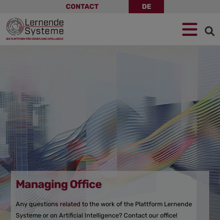
Skip
CONTACT
DE
navigation
Jump
Skip
Jump
to
to
to
navigation
main
footer
content
Managing Office
Any questions related to the work of the Plattform Lernende
Systeme or on Artificial Intelligence? Contact our office!