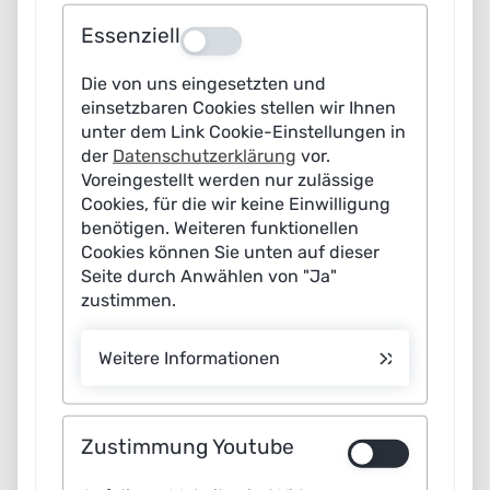
Essenziell
Aus
Dr. Erduana Wald
Coordination of WG
IT Security, Privacy, Legal and
Die von uns eingesetzten und
einsetzbaren Cookies stellen wir Ihnen
Ethical Framework
unter dem Link Cookie-Einstellungen in
der
Datenschutzerklärung
vor.
E-Mail
Voreingestellt werden nur zulässige
Cookies, für die wir keine Einwilligung
benötigen. Weiteren funktionellen
Cookies können Sie unten auf dieser
Seite durch Anwählen von "Ja"
zustimmen.
Weitere Informationen
Lennart Schultz
Zustimmung Youtube
Coordination of WG
Mobility and
Intel
ligent
Transport