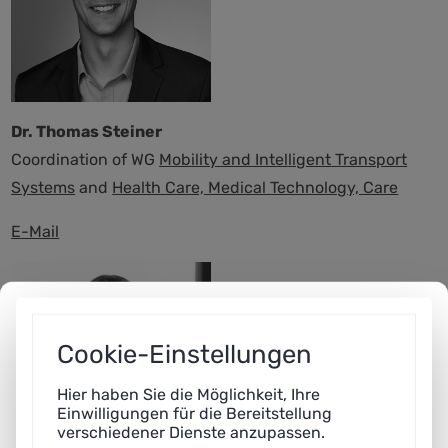
Dr. Thomas Steiner
Coordination of WG
Mobility and
Intel
ligent
Transport
Systems
and
Health Care, Medical Technology, Care
E-Mail
Cookie-Einstellungen
Hier haben Sie die Möglichkeit, Ihre
Einwilligungen für die Bereitstellung
verschiedener Dienste anzupassen.