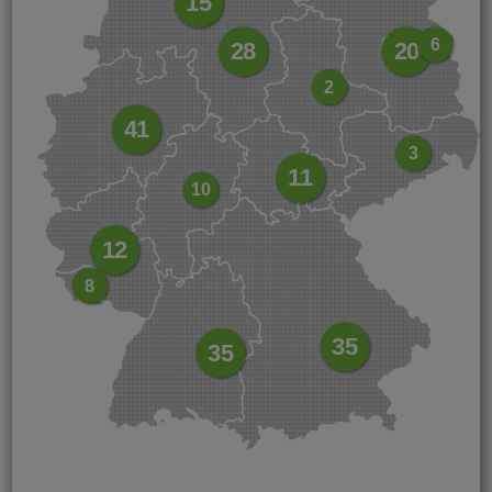
15
6
28
20
2
41
3
11
10
12
8
35
35