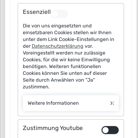
Essenziell
Die von uns eingesetzten und
Alle
einsetzbaren Cookies stellen wir Ihnen
unter dem Link Cookie-Einstellungen in
KI-Entwicklungsprojekt
der
Datenschutzerklärung
vor.
Voreingestellt werden nur zulässige
KI-Anbieter
Cookies, für die wir keine Einwilligung
KI-Anwender
benötigen. Weiteren funktionellen
Cookies können Sie unten auf dieser
Seite durch Anwählen von "Ja"
Art der Institution
zustimmen.
Alle
KI-Technologiefeld
Alle KI-Technologien
Anwendungsmarkt (Branche)
Weitere Informationen
University/Research Institution
Alle
Einsatzfeld
Bilderkennung und -verstehen
Start-up
Alle
Wertschöpfungsaktivität
Agrarwirtschaft
Datenmanagement und -analyse
Zustimmung Youtube
KMU
Alle
Best Practices
Autonomes Fahren und Fliegen
Bau und Infrastruktur
Generative KI