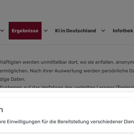
Ergebnisse
KI in Deutschland
Infothek
gen
ftigten werden unmittelbar dort, wo sie anfallen, anonymisi
ermöglichen. Nach ihrer Auswertung werden persönliche Da
dige Daten.
Systemen auf das Verfahren des verteilten Lernens (Federat
zten personalisierten Geräten der Nutzer und werden nicht 
n
Maßnahmen wurden von der Unternehmensführung in enger 
Ihre Einwilligungen für die Bereitstellung verschiedener Di
isse für die Einführung von KI-Systemen war, dass Besch
gen zur Datenerhebung und -analyse von KI-Systemen sind i