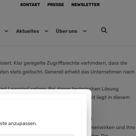
KONTAKT
PRESSE
NEWSLETTER
Aktuelles
Über uns
ert. Klar geregelte Zugriffsrechte verhindern, dass die
ten stets gelöscht. Generell erhebt das Unternehmen nach
ed Learning) setzen: Bei dieser technischen Lösung
an eine Cloud gesendet; die Datenhoheit liegt in diesem
Kooperation mit den Betriebsräten und
enste anzupassen.
äftigte und KI-System produktiv zusammenwirken und ihre
n einer Betriebsvereinbarung festgehalten. Die