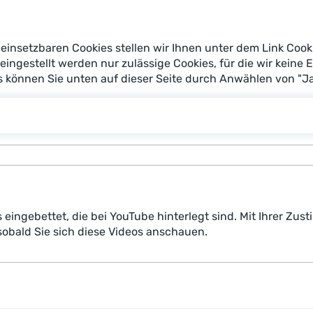
m Arbeitsprozess für welche Zwecke erhoben werden. Zudem
 Begleitet wurde die Einführung von KI-Systemen durch ei
einsetzbaren Cookies stellen wir Ihnen unter dem Link Cook
derung eines missbräuchlichen Einsatzes der KI-Systemen zu
reingestellt werden nur zulässige Cookies, für die wir keine 
es können Sie unten auf dieser Seite durch Anwählen von "J
trumente verhindern, dass die Führungskraft Zugriff auf in
ie sie in der produktiven Ausübung ihrer Aufgaben unterst
s eingebettet, die bei YouTube hinterlegt sind. Mit Ihrer Z
obald Sie sich diese Videos anschauen.