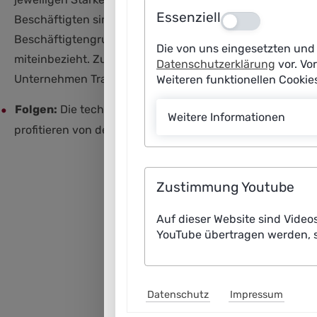
Essenziell
Beschäftigten sind darüber informiert, welche Daten i
Aus
Beschäftigtengruppen im Arbeitskontext nutzen dürfen.
Die von uns eingesetzten und 
miteinbezieht. Zu sämtlichen Maßnahmen, die zur Verhin
Datenschutzerklärung
vor. Vo
Unternehmen Transparenz.
Weiteren funktionellen Cooki
Folgen:
Die technischen Maßnahmen und betrieblichen Ins
Weitere Informationen
profitieren von der Zusammenarbeit mit KI-Systemen, d
Zustimmung Youtube
Auf dieser Website sind Video
YouTube übertragen werden, s
Datenschutz
Impressum