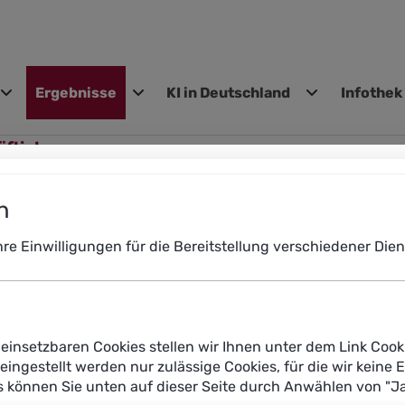
Ergebnisse
KI in Deutschland
Infothek
gen
äftigten
ngesetzten KI-Systeme nutzen, um aus den Daten der Beschäft
n
Ihre Einwilligungen für die Bereitstellung verschiedener Di
einsetzbaren Cookies stellen wir Ihnen unter dem Link Cook
reingestellt werden nur zulässige Cookies, für die wir keine 
es können Sie unten auf dieser Seite durch Anwählen von "J