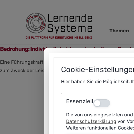
Zur
Zum
Zum
Navigation
Hauptinhalt
Footer
springen
springen
springen
Navigation
Themen
übersprin
Bedrohung: Individuelle Leistungskontrolle von Besch
Eine Führungskraft des Unternehmens will die im Betrieb ei
Cookie-Einstellunge
zum Zweck der Leistungskontrolle ausgewertet werden.
Hier haben Sie die Möglichkeit, 
Essenziell
Aus
Die von uns eingesetzten und 
Datenschutzerklärung
vor. Vo
Weiteren funktionellen Cooki