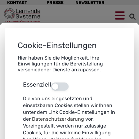
Navigation
KONTAKT
PRESSE
NEWSLETTER
überspringen
Zur
Zum
Zum
Navigation
Hauptinhalt
Footer
springen
springen
springen
Cookie-Einstellungen
Hier haben Sie die Möglichkeit, Ihre
Einwilligungen für die Bereitstellung
verschiedener Dienste anzupassen.
Essenziell
Aus
Die von uns eingesetzten und
einsetzbaren Cookies stellen wir Ihnen
unter dem Link Cookie-Einstellungen in
der
Datenschutzerklärung
vor.
Voreingestellt werden nur zulässige
Cookies, für die wir keine Einwilligung