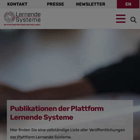
Navigation
KONTAKT
PRESSE
NEWSLETTER
EN
überspringen
Zur
Zum
Zum
Navigation
Hauptinhalt
Footer
springen
springen
springen
Publikationen der Plattform
Lernende Systeme
Hier finden Sie eine vollständige Liste aller Veröffentlichungen
der Plattform Lernende Systeme.