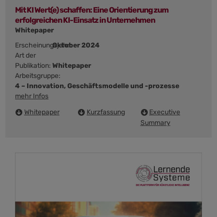
Mit KI Wert(e) schaffen: Eine Orientierung zum
erfolgreichen KI-Einsatz in Unternehmen
Whitepaper
Erscheinungsjahr:
Oktober 2024
Art der
Publikation:
Whitepaper
Arbeitsgruppe:
4 – Innovation, Geschäftsmodelle und -prozesse
mehr Infos
Whitepaper
Kurzfassung
Executive
Summary