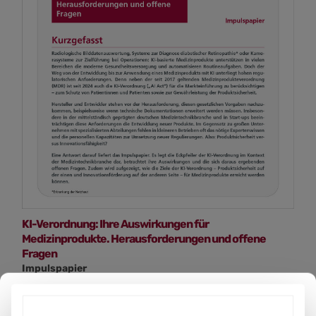
KI-Verordnung: Ihre Auswirkungen für
Medizinprodukte. Herausforderungen und offene
Fragen
Impulspapier
Erscheinungsjahr:
September 2025
Art der