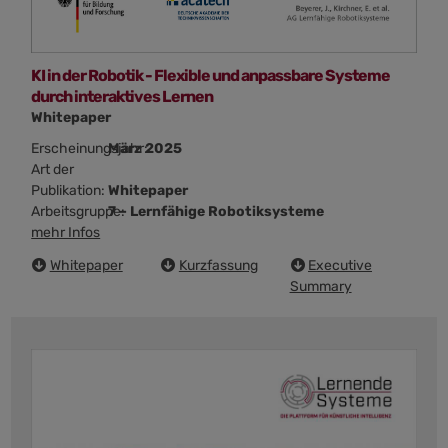
KI in der Robotik - Flexible und anpassbare Systeme
durch interaktives Lernen
Whitepaper
Erscheinungsjahr:
März 2025
Art der
Publikation:
Whitepaper
Arbeitsgruppe:
7 – Lernfähige Robotiksysteme
mehr Infos
Whitepaper
Kurzfassung
Executive
Summary