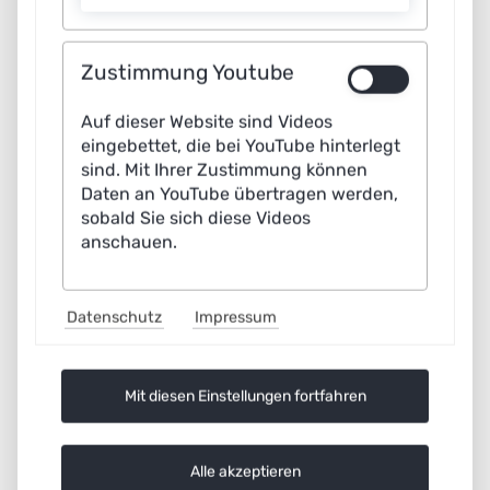
Zustimmung Youtube
Auf dieser Website sind Videos
eingebettet, die bei YouTube hinterlegt
sind. Mit Ihrer Zustimmung können
Daten an YouTube übertragen werden,
sobald Sie sich diese Videos
anschauen.
Artificial General Intelligence (AGI): Zwischen
Versprechungen und Realität
Datenschutz
Impressum
KI Kompakt
Erscheinungsjahr:
September 2025
Art der
Mit diesen Einstellungen fortfahren
Publikation:
KI Kompakt
Arbeitsgruppe:
Plattform Lernende Systeme
mehr Infos
Alle akzeptieren