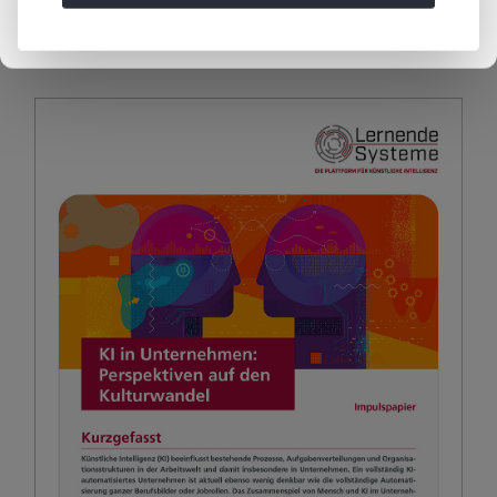
KI Kompakt:
AI at a Glance:
AGI
AGI