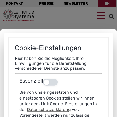
Navigation
KONTAKT
PRESSE
NEWSLETTER
EN
überspringen
Zur
Zum
Zum
Navigation
Hauptinhalt
Footer
springen
springen
springen
Dieser Inhalt wurde für das Querformat optimiert -
bitte drehen Sie Ihr Gerät um 90 Grad.
Cookie-Einstellungen
Hier haben Sie die Möglichkeit, Ihre
Einwilligungen für die Bereitstellung
verschiedener Dienste anzupassen.
Essenziell
Aus
Die von uns eingesetzten und
Dieser Inhalt wurde für das Querformat optimiert -
bitte drehen Sie Ihr Gerät um 90 Grad.
einsetzbaren Cookies stellen wir Ihnen
unter dem Link Cookie-Einstellungen in
der
Datenschutzerklärung
vor.
Voreingestellt werden nur zulässige