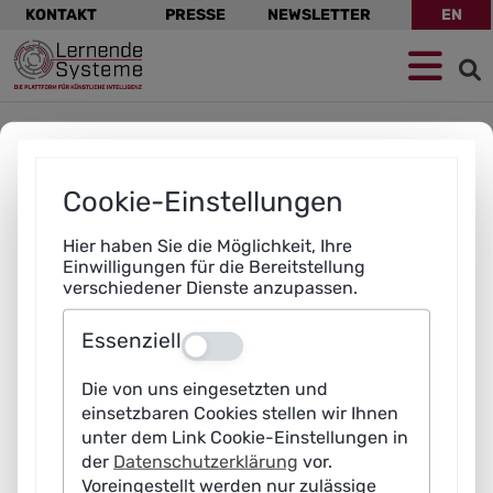
Navigation
KONTAKT
PRESSE
NEWSLETTER
EN
überspringen
Zur
Zum
Zum
Navigation
Hauptinhalt
Footer
springen
springen
springen
Dieser Inhalt wurde für das Querformat optimiert -
bitte drehen Sie Ihr Gerät um 90 Grad.
Cookie-Einstellungen
Hier haben Sie die Möglichkeit, Ihre
Einwilligungen für die Bereitstellung
verschiedener Dienste anzupassen.
Essenziell
Aus
Die von uns eingesetzten und
Dieser Inhalt wurde für das Querformat optimiert -
bitte drehen Sie Ihr Gerät um 90 Grad.
einsetzbaren Cookies stellen wir Ihnen
unter dem Link Cookie-Einstellungen in
der
Datenschutzerklärung
vor.
Voreingestellt werden nur zulässige