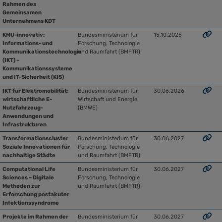
Rahmen des
Gemeinsamen
Unternehmens KDT
KMU-innovativ:
Bundesministerium für
15.10.2025
Informations- und
Forschung, Technologie
Kommunikationstechnologie
und Raumfahrt (BMFTR)
(IKT) –
Kommunikationssysteme
und IT-Sicherheit (KIS)
IKT für Elektromobilität:
Bundesministerium für
30.06.2026
wirtschaftliche E-
Wirtschaft und Energie
Nutzfahrzeug-
(BMWE)
Anwendungen und
Infrastrukturen
Transformationscluster
Bundesministerium für
30.06.2027
Soziale Innovationen für
Forschung, Technologie
nachhaltige Städte
und Raumfahrt (BMFTR)
Computational Life
Bundesministerium für
30.06.2027
Sciences – Digitale
Forschung, Technologie
Methoden zur
und Raumfahrt (BMFTR)
Erforschung postakuter
Infektionssyndrome
Projekte im Rahmen der
Bundesministerium für
30.06.2027