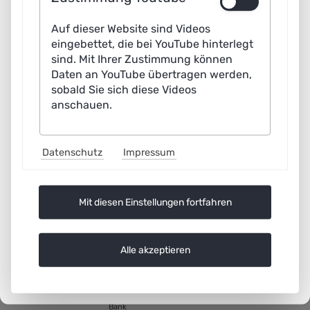
Produkte aus Kultur,
Nordrhein-Westfalen
Medien,
Kreativwirtschaft, KI und
Auf dieser Website sind Videos
IKT
eingebettet, die bei YouTube hinterlegt
Förderung einer
L-Bank Staatsbank für
31.12.2029
sind. Mit Ihrer Zustimmung können
zukunftsfähigen
Baden-Württemberg
Daten an YouTube übertragen werden,
Regionalentwicklung
sobald Sie sich diese Videos
durch
anschauen.
Innovationssysteme und
Nachhaltigkeit (EFRE –
RegioWIN2030)
Förderung des Ausbaus
L-Bank Staatsbank für
31.12.2029
Datenschutz
Impressum
der wirtschaftsnahen
Baden-Württemberg
Forschungsinfrastruktur
und des
Technologietransfers,
Mit diesen Einstellungen fortfahren
Validierung von
Forschungsergebnissen
und Förderung von
Unternehmensgründungen
Alle akzeptieren
(EVI PLUS 2021–2027)
Digitalisierungsprämie
Ministerium für Wirtschaft,
30.06.2031
Plus – Darlehensvariante
Arbeit und Tourismus
Baden-Württemberg & L-
Bank