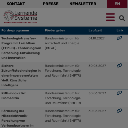
Navigation
KONTAKT
PRESSE
NEWSLETTER
EN
überspringen
Zur
Zum
Zum
Navigation
Hauptinhalt
Footer
springen
springen
springen
Förderprogramm
Fördergeber
Laufzeit
Link
Technologietransfer-
Bundesministerium für
01.10.2027
Programm Leichtbau
Wirtschaft und Energie
(TTP LB) – Förderung von
(BMWE)
Forschung, Entwicklung
und Innovation
Sichere
Bundesministerium für
30.06.2027
Zukunftstechnologien in
Forschung, Technologie
einer hypervernetzten
und Raumfahrt (BMFTR)
Welt: Künstliche
Intelligenz
KMU-innovativ:
Bundesministerium für
30.06.2027
Biomedizin
Forschung, Technologie
und Raumfahrt (BMFTR)
Förderung der
Bundesministerium für
30.06.2027
Mikroelektronik-
Forschung, Technologie
Forschung von
und Raumfahrt (BMFTR)
Verbundpartnern im