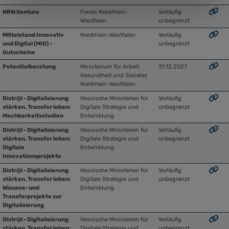
NRW.Venture
Fonds Nordrhein-
Vorläufig
Westfalen
unbegrenzt
Mittelstand Innovativ
Nordrhein-Westfalen
Vorläufig
und Digital (MID) -
unbegrenzt
Gutscheine
Potentialberatung
Ministerium für Arbeit,
31.12.2027
Gesundheit und Soziales
Nordrhein-Westfalen
Distr@l - Digitalisierung
Hessische Ministerien für
Vorläufig
stärken, Transfer leben:
Digitale Strategie und
unbegrenzt
Machbarkeitsstudien
Entwicklung
Distr@l - Digitalisierung
Hessische Ministerien für
Vorläufig
stärken, Transfer leben:
Digitale Strategie und
unbegrenzt
Digitale
Entwicklung
Innovationsprojekte
Distr@l - Digitalisierung
Hessische Ministerien für
Vorläufig
stärken, Transfer leben:
Digitale Strategie und
unbegrenzt
Wissens- und
Entwicklung
Transferprojekte zur
Digitalisierung
Distr@l - Digitalisierung
Hessische Ministerien für
Vorläufig
stärken, Transfer leben:
Digitale Strategie und
unbegrenzt