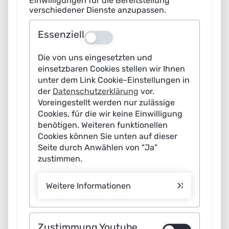
Einwilligungen für die Bereitstellung
verschiedener Dienste anzupassen.
(EC)
Entwicklung digitaler
Bundesministerium für
30.06.2026
Technologien
Wirtschaft und Energie
Essenziell
Aus
(BMWE)
Autonomes und
Bundesministerium für
31.12.2026
Die von uns eingesetzten und
vernetztes Fahren in
Verkehr (BMV)
einsetzbaren Cookies stellen wir Ihnen
öffentlichen Verkehren
unter dem Link Cookie-Einstellungen in
KMU-innovativ:
Bundesministerium für
30.06.2027
der
Datenschutzerklärung
vor.
Informations- und
Forschung. Raumfahrt und
Voreingestellt werden nur zulässige
Kommunikationstechnologie
Technologie (BMFTR)
Cookies, für die wir keine Einwilligung
(IKT) – Software-
intensive Systeme (SWS)
benötigen. Weiteren funktionellen
Cookies können Sie unten auf dieser
DeepTech & Climate
Zukunftsfonds /
31.12.2029
Fonds (DTCF)
Verschiedene
Seite durch Anwählen von "Ja"
zustimmen.
Förderprogramm
Fördergeber
Laufzeit
Link
Invest BW – Innovation II
Ministerium für Wirtschaft,
31.12.2027
Arbeit und Tourismus
Weitere Informationen
Baden-Württemberg
NEXT.IN.NRW –
Ministerium für Wirtschaft,
2027
Innovative Ideen,
Industrie, Klimaschutz und
Dienstleistungen und
Energie des Landes
Zustimmung Youtube