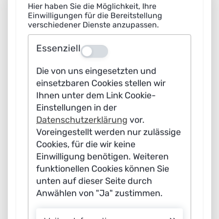
Hier haben Sie die Möglichkeit, Ihre
Intelligenz noch eine wichtige Rolle
Einwilligungen für die Bereitstellung
im Sinne der Nachhaltigkeit
verschiedener Dienste anzupassen.
spielen?
Essenziell
Aus
Philipp Richard:
KI-Methoden
Die von uns eingesetzten und
werden bereits in fast allen
einsetzbaren Cookies stellen wir
Wertschöpfungsstufen der
Ihnen unter dem Link Cookie-
Einstellungen in der
Energiewirtschaft erprobt. Wir
Datenschutzerklärung
vor.
unterteilen die digital geprägte
Voreingestellt werden nur zulässige
Energiewirtschaft in zwei
Cookies, für die wir keine
Einwilligung benötigen. Weiteren
unterschiedliche Stufen: die
funktionellen Cookies können Sie
Dateninfrastruktur bestehend aus
unten auf dieser Seite durch
Datenerzeugung und
Anwählen von "Ja" zustimmen.
Datenübertragung, die Daten-