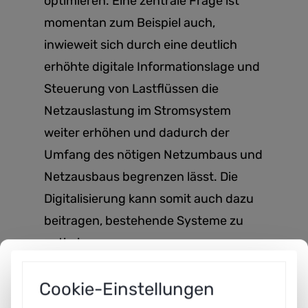
optimieren. Eine zentrale Frage ist
momentan zum Beispiel auch,
inwieweit sich durch eine deutlich
erhöhte digitale Informationslage und
Steuerung von Lastflüssen die
Netzauslastung im Stromsystem
weiter erhöhen und dadurch der
Umfang des nötigen Netzumbaus und
Netzausbaus begrenzen lässt. Die
Digitalisierung kann somit auch dazu
beitragen, bestehende Systeme zu
optimieren.
In welchen Bereichen der
Cookie-Einstellungen
Energiewirtschaft kann Künstliche