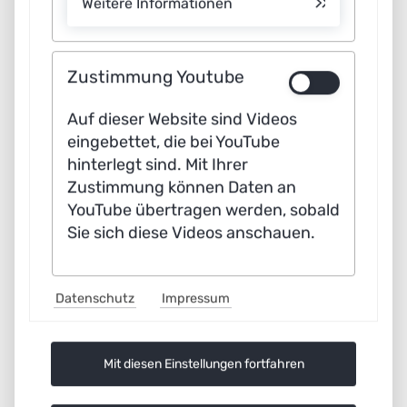
Governance, wozu wir unter anderem
Weitere Informationen
Themenfelder wie Datenökonomie,
Datenhandel, Datenspeicherung und
Zustimmung Youtube
Datenanalyse zählen. Auf allen
Ebenen können Algorithmen und KI
Auf dieser Website sind Videos
eingebettet, die bei YouTube
eingesetzt werden.
hinterlegt sind. Mit Ihrer
Zustimmung können Daten an
Ein bereits etabliertes
YouTube übertragen werden, sobald
Sie sich diese Videos anschauen.
Anwendungsfeld bei
Energieunternehmen ist zum Beispiel
der Einsatz von KI für Predictive
Datenschutz
Impressum
Maintenance, das heißt die Staffelung
der Wartungszyklen von Anlagen auf
Mit diesen Einstellungen fortfahren
Basis von digitalem Monitoring. Dabei