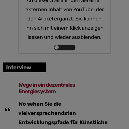
An dieser Stelle finden Sie einen
externen Inhalt von YouTube, der
den Artikel ergänzt. Sie können
ihn sich mit einem Klick anzeigen
lassen und wieder ausblenden.
Inhalte
von
YouTube
Interview
anzeigen
Wege in ein dezentrales
Energiesystem
Wo sehen Sie die
vielversprechendsten
Entwicklungspfade für Künstliche