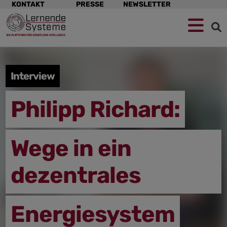
Navigation
KONTAKT
PRESSE
NEWSLETTER
überspringen
Zur
Zum
Zum
Navigation
Hauptinhalt
Footer
springen
springen
springen
Interview
Philipp Richard:
Wege in ein
dezentrales
Energiesystem