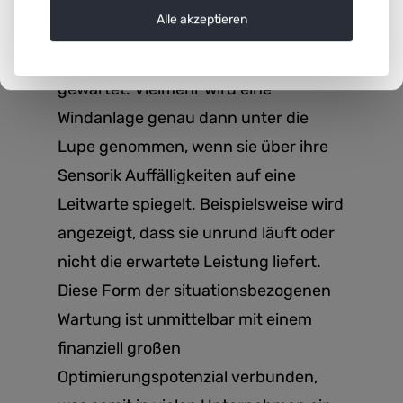
werden die Anlagen nicht wie in der
Alle akzeptieren
Vergangenheit nach bestimmten
erfahrungsbasierten Routinen
gewartet. Vielmehr wird eine
Windanlage genau dann unter die
Lupe genommen, wenn sie über ihre
Sensorik Auffälligkeiten auf eine
Leitwarte spiegelt. Beispielsweise wird
angezeigt, dass sie unrund läuft oder
nicht die erwartete Leistung liefert.
Diese Form der situationsbezogenen
Wartung ist unmittelbar mit einem
finanziell großen
Optimierungspotenzial verbunden,