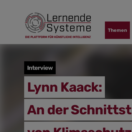
Zur
Zum
Zum
Navigation
Hauptinhalt
Footer
springen
springen
springen
Navigation
Themen
übersprin
Interview
Lynn Kaack:
An der Schnittst