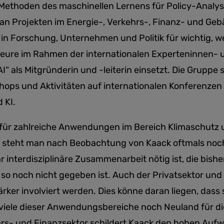
 Methoden des maschinellen Lernens für Policy-Analys
 an Projekten im Energie-, Verkehrs-, Finanz- und Geb
n in Forschung, Unternehmen und Politik für wichtig, we
kteure im Rahmen der internationalen Experteninnen-
 als Mitgründerin und -leiterin einsetzt. Die Gruppe st
ops und Aktivitäten auf internationalen Konferenzen e
 KI.
 für zahlreiche Anwendungen im Bereich Klimaschutz 
is steht man nach Beobachtung von Kaack oftmals noc
r interdisziplinäre Zusammenarbeit nötig ist, die bisher
o noch nicht gegeben ist. Auch der Privatsektor und 
ker involviert werden. Dies könne daran liegen, dass 
 viele dieser Anwendungsbereiche noch Neuland für die
rs- und Finanzsektor schildert Kaack den hohen Aufwa