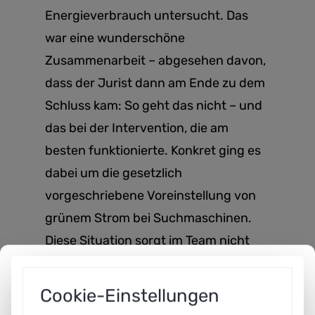
Energieverbrauch untersucht. Das
war eine wunderschöne
Zusammenarbeit – abgesehen davon,
dass der Jurist dann am Ende zu dem
Schluss kam: So geht das nicht – und
das bei der Intervention, die am
besten funktionierte. Konkret ging es
dabei um die gesetzlich
vorgeschriebene Voreinstellung von
grünem Strom bei Suchmaschinen.
Diese Situation sorgt im Team nicht
unbedingt für Freude. Aber so ist das
dann eben. Aber diese Art der
Cookie-Einstellungen
Zusammenarbeit – da könnte man