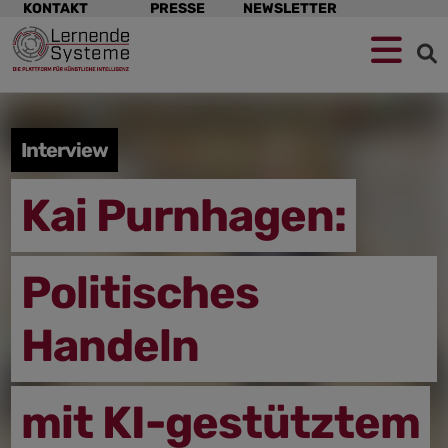
Navigation
KONTAKT
PRESSE
NEWSLETTER
überspringen
Zur
Zum
Zum
Navigation
Hauptinhalt
Footer
springen
springen
springen
Interview
Kai Purnhagen:
Politisches
Handeln
mit KI-gestütztem