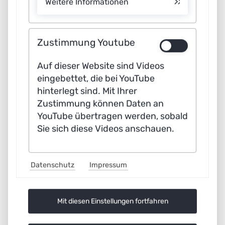
Weitere Informationen
wichtig, sich der Frage nach den
Wechselwirkungen zu stellen und sich
Zustimmung Youtube
Kompensationsmechanismen zu
überlegen. Wenn man weiß, dass ein
Auf dieser Website sind Videos
eingebettet, die bei YouTube
sinkender Fleischkonsum sich auf
hinterlegt sind. Mit Ihrer
bestimmte Züchtungen auswirken
Zustimmung können Daten an
wird, weil deren Fleisch dann weniger
YouTube übertragen werden, sobald
nachgefragt wird, könnte man über
Sie sich diese Videos anschauen.
Subventionen und Steuerbefreiungen
nachdenken oder besondere
Datenschutz
Impressum
Zuchtprogramme und Absatzmärkte
definieren. Oder man entscheidet,
Mit diesen Einstellungen fortfahren
dass man bestimmte Tierarten nicht
mehr haben möchte. Dann ist das