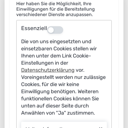
Hier haben Sie die Möglichkeit, Ihre
sich mehr wünschen.
Einwilligungen für die Bereitstellung
verschiedener Dienste anzupassen.
Gibt es Nebeneffekte oder
Essenziell
Aus
Wechselwirkungen, die man bei der
Orientierung an bestimmten
Die von uns eingesetzten und
einsetzbaren Cookies stellen wir
Zielwerten im Blick haben müsste?
Ihnen unter dem Link Cookie-
Einstellungen in der
Kai Purnhagen:
Wechselwirkungen
Datenschutzerklärung
vor.
und Nebeneffekte gibt es immer und
Voreingestellt werden nur zulässige
überall. In dem Moment, in dem wir
Cookies, für die wir keine
dazu übergehen, Menschen zu
Einwilligung benötigen. Weiteren
funktionellen Cookies können Sie
weniger Fleischkonsum zu bewegen,
unten auf dieser Seite durch
kann sich dies darauf auswirken, dass
Anwählen von "Ja" zustimmen.
seltene fleischtragende Tiere weniger
geschützt werden. Daher ist es