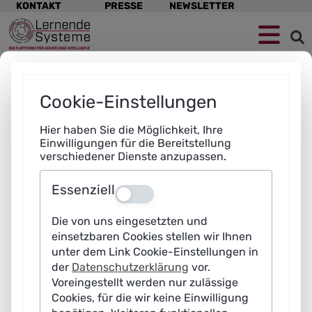
Navigation
KONTAKT
PRESSE
NEWSLETTER
überspringen
Zur
Zum
Zum
Navigation
Hauptinhalt
Footer
springen
springen
springen
Cookie-Einstellungen
Hier haben Sie die Möglichkeit, Ihre
Einwilligungen für die Bereitstellung
verschiedener Dienste anzupassen.
Essenziell
Aus
Die von uns eingesetzten und
einsetzbaren Cookies stellen wir Ihnen
unter dem Link Cookie-Einstellungen in
der
Datenschutzerklärung
vor.
Voreingestellt werden nur zulässige
Cookies, für die wir keine Einwilligung