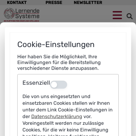
Navigation
KONTAKT
PRESSE
NEWSLETTER
überspringen
Zur
Zum
Zum
Navigation
Hauptinhalt
Footer
springen
springen
springen
Cookie-Einstellungen
Hier haben Sie die Möglichkeit, Ihre
Einwilligungen für die Bereitstellung
verschiedener Dienste anzupassen.
Essenziell
Aus
Die von uns eingesetzten und
einsetzbaren Cookies stellen wir Ihnen
unter dem Link Cookie-Einstellungen in
der
Datenschutzerklärung
vor.
Voreingestellt werden nur zulässige
Cookies, für die wir keine Einwilligung