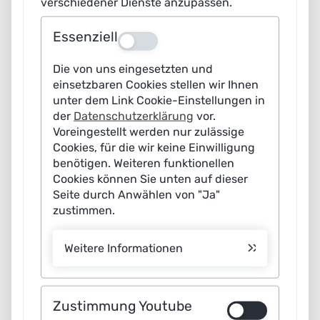
Landkarte
verschiedener Dienste anzupassen.
Praxis KI
Essenziell
Aus
Praxis KI/Mittelstand
Die von uns eingesetzten und
einsetzbaren Cookies stellen wir Ihnen
Praxis KI/Best Practice
unter dem Link Cookie-Einstellungen in
der
Datenschutzerklärung
vor.
Praxis KI/Fit für KI
Voreingestellt werden nur zulässige
Cookies, für die wir keine Einwilligung
Infothek
benötigen. Weiteren funktionellen
Cookies können Sie unten auf dieser
News
Seite durch Anwählen von "Ja"
zustimmen.
Die Plattform
Weitere Informationen
Newsletter
Presse
Zustimmung Youtube