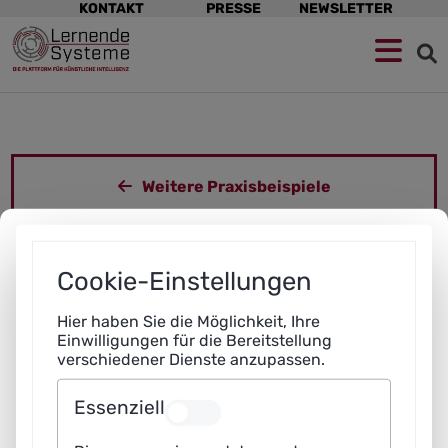
KONTAKT
PRESSE
NEWSLETTER
Zur
Zum
Zum
Navigation
Hauptinhalt
Footer
springen
springen
springen
Weitere Praxisbeispiele
Fakten zur Anwendung
Cookie-Einstellungen
Technologiefeld
Hier haben Sie die Möglichkeit, Ihre
Einwilligungen für die Bereitstellung
verschiedener Dienste anzupassen.
Essenziell