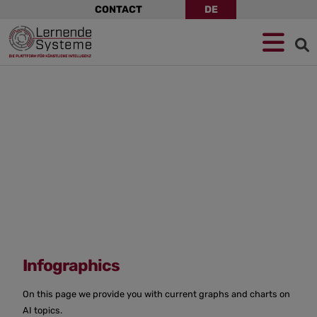
Skip
CONTACT
DE
navigation
Jump
Skip
Jump
to
to
to
navigation
main
footer
content
Infographics
On this page we provide you with current graphs and charts on
AI topics.