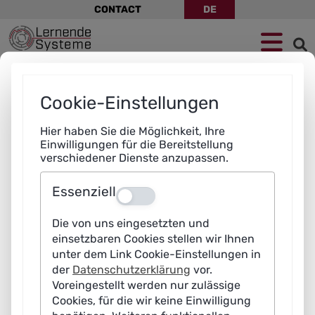
Skip
CONTACT
DE
navigation
Jump
Skip
Jump
to
to
to
navigation
main
footer
content
Cookie-Einstellungen
Hier haben Sie die Möglichkeit, Ihre
Einwilligungen für die Bereitstellung
verschiedener Dienste anzupassen.
Essenziell
Aus
Die von uns eingesetzten und
einsetzbaren Cookies stellen wir Ihnen
unter dem Link Cookie-Einstellungen in
der
Datenschutzerklärung
vor.
Voreingestellt werden nur zulässige
Cookies, für die wir keine Einwilligung
Skip
Legal notice