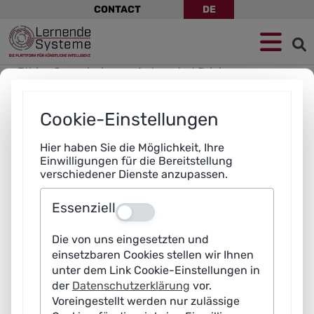
Skip
CONTACT
DE
navigation
Jump
Skip
Jump
to
to
to
navigation
main
footer
content
Ethics Commission on Automated Driving
AI HLG
AI Task Force Italy
Plattform Lernende Systeme
Cookie-Einstellungen
AI Strategy Advisory Committee
AI Task Force India
Hier haben Sie die Möglichkeit, Ihre
ITU Focus Group on AI for Health
Einwilligungen für die Bereitstellung
verschiedener Dienste anzupassen.
Essenziell
Aus
JEDI
Die von uns eingesetzten und
einsetzbaren Cookies stellen wir Ihnen
unter dem Link Cookie-Einstellungen in
Nordic AI Institute
der
Datenschutzerklärung
vor.
AI for Good Foundation
Voreingestellt werden nur zulässige
CITY.AI