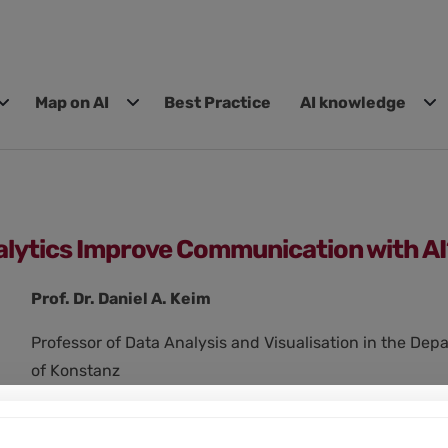
Map on AI
Best Practice
AI knowledge
alytics Improve Communication with AI
Prof. Dr. Daniel A. Keim
Professor of Data Analysis and Visualisation in the De
of Konstanz
(In German. English subtitles are available.)