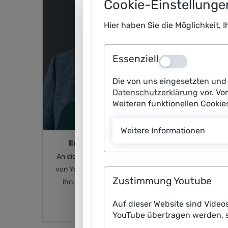
Cookie-Einstellunge
Hier haben Sie die Möglichkeit, 
Essenziell
Aus
Die von uns eingesetzten und 
Datenschutzerklärung
vor. Vo
Weiteren funktionellen Cooki
Weitere Informationen
Empfohlener redaktioneller Inhalt
An dieser Stelle finden Sie einen externen Inhalt
von YouTube, der den Artikel ergänzt. Sie können
Zustimmung Youtube
ihn sich mit einem Klick anzeigen lassen und
wieder ausblenden.
Auf dieser Website sind Video
Inhalte
YouTube übertragen werden, s
von