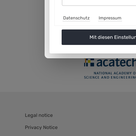
YouTube
anzeigen
Datenschutz
Impressum
Mit diesen Einstellu
Skip
Legal notice
navigation
Privacy Notice