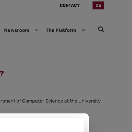
CONTACT
DE
Newsroom
The Platform
?
partment of Computer Science at the University