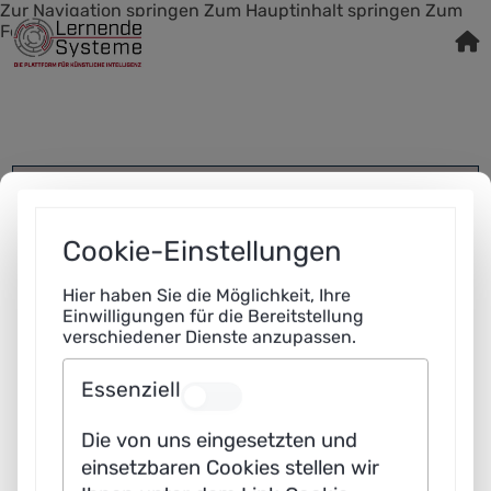
Zur Navigation springen
Zum Hauptinhalt springen
Zum
Footer springen
Suchen
Quiz: Fact or Fake?
Cookie-Einstellungen
Which of the two people pictured was generated by
an AI?
Hier haben Sie die Möglichkeit, Ihre
Einwilligungen für die Bereitstellung
verschiedener Dienste anzupassen.
Please click on a picture.
Essenziell
Aus
1
/20
Die von uns eingesetzten und
einsetzbaren Cookies stellen wir