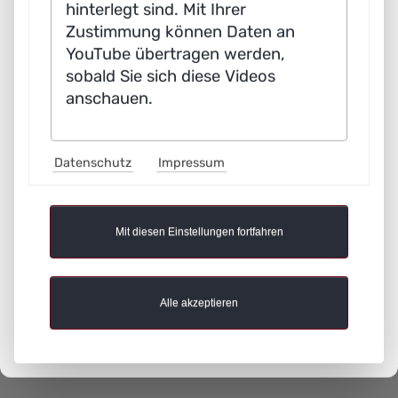
hinterlegt sind. Mit Ihrer
Zustimmung können Daten an
YouTube übertragen werden,
sobald Sie sich diese Videos
anschauen.
Datenschutz
Impressum
Rechtliche Angaben
Mit diesen Einstellungen fortfahren
Skip
Impressum
navigation
Datenschutz
Alle akzeptieren
Barrierefreiheitserklärung
Einwilligungen bearbeiten