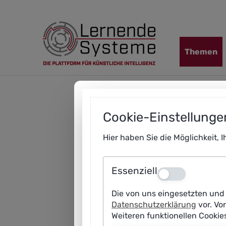
Zur
Zum
Zum
Navigation
Hauptinhalt
Footer
springen
springen
springen
Navigation
Themen
übersprin
Cookie-Einstellunge
Hier haben Sie die Möglichkeit, 
Essenziell
Aus
Die von uns eingesetzten und 
Datenschutzerklärung
vor. Vo
Weiteren funktionellen Cooki