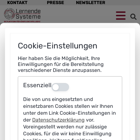
Navigation
KONTAKT
PRESSE
NEWSLETTER
überspringen
Zur
Zum
Zum
Navigation
Hauptinhalt
Footer
springen
springen
springen
Cookie-Einstellungen
Hier haben Sie die Möglichkeit, Ihre
Einwilligungen für die Bereitstellung
verschiedener Dienste anzupassen.
Essenziell
Aus
Die von uns eingesetzten und
einsetzbaren Cookies stellen wir Ihnen
unter dem Link Cookie-Einstellungen in
der
Datenschutzerklärung
vor.
Voreingestellt werden nur zulässige
Cookies, für die wir keine Einwilligung