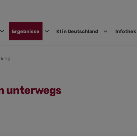
Ergebnisse
KI in Deutschland
Infothek
gen
tails)
m unterwegs