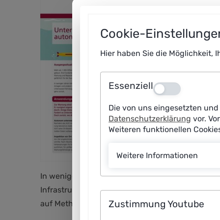
Cookie-Einstellunge
Hier haben Sie die Möglichkeit, 
Essenziell
Aus
Die von uns eingesetzten und 
Datenschutzerklärung
vor. Vo
Weiteren funktionellen Cooki
Weitere Informationen
In wenigen Jahren könnten lernende robotische
Infrastrukturen zu inspizieren, zu warten und 
Zustimmung Youtube
auf Methoden der Künstlichen Intelligenz zurück