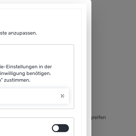
enste anzupassen.
ie-Einstellungen in der
Einwilligung benötigen.
a" zustimmen.
hore-Anlagen und andere Unterwasser-
tonomous Underwater Vehicles (AUVs) – greifen