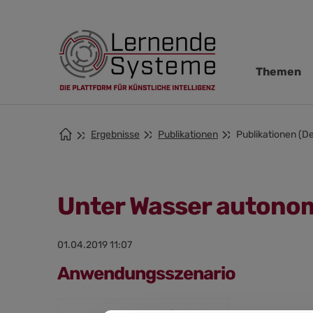
Zur
Zum
Zum
Navigation
Hauptinhalt
Footer
springen
springen
springen
Navigation
Themen
übersprin
Ergebnisse
Publikationen
Publikationen (De
Unter Wasser autono
01.04.2019 11:07
Anwendungsszenario