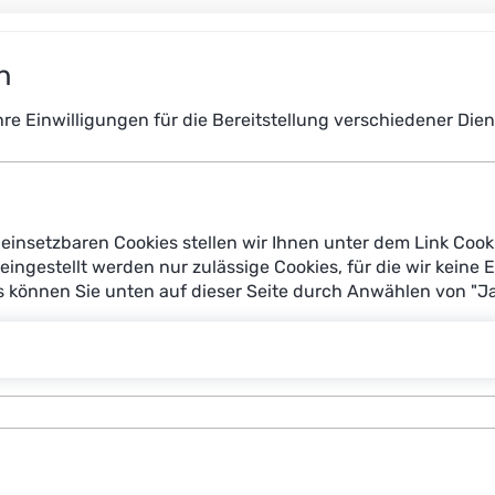
n
Ihre Einwilligungen für die Bereitstellung verschiedener Di
einsetzbaren Cookies stellen wir Ihnen unter dem Link Cook
reingestellt werden nur zulässige Cookies, für die wir keine 
es können Sie unten auf dieser Seite durch Anwählen von "J
 Assistenzsysteme den Menschen dabei unterstützen, Offs
zu reparieren. Diese autonomen Unterwasser-Fahrzeuge – Au
.