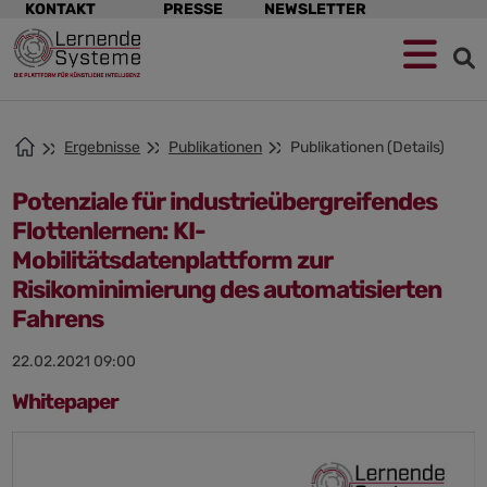
Navigation
KONTAKT
PRESSE
NEWSLETTER
überspringen
Zur
Zum
Zum
Navigation
Hauptinhalt
Footer
springen
springen
springen
Ergebnisse
Publikationen
Publikationen (Details)
Potenziale für industrieübergreifendes
Flottenlernen: KI-
Mobilitätsdatenplattform zur
Risikominimierung des automatisierten
Fahrens
22.02.2021 09:00
Whitepaper