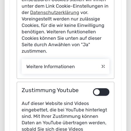
unter dem Link Cookie-Einstellungen in
der
Datenschutzerklärung
vor.
Voreingestellt werden nur zulässige
Cookies, für die wir keine Einwilligung
benötigen. Weiteren funktionellen
Cookies können Sie unten auf dieser
Autos, Busse und LKW können sich mithilfe von
Seite durch Anwählen von "Ja"
Künstlicher Intelligenz in Testumgebungen zunehmend
zustimmen.
eigenständig fortbewegen. Im Straßenverkehr kann das
automatisierte Fahren die Verkehrssicherheit erhöhen,
Weitere Informationen
Staus verhindern und Schadstoffemissionen reduzieren.
Während die Technologie in nahezu allen
Verkehrssituationen sicher funktioniert, verbleibt in
Zustimmung Youtube
seltenen Sonderfällen ein Restrisiko, dass sich das
Auf dieser Website sind Videos
automatisierte Fahrzeug falsch verhält. Expertinnen
eingebettet, die bei YouTube hinterlegt
und Experten der Plattform Lernende Systeme
sind. Mit Ihrer Zustimmung können
empfehlen in einem neuen Whitepaper eine KI-
Daten an YouTube übertragen werden,
sobald Sie sich diese Videos
Mobilitätsdatenplattform für industrieübergreifendes