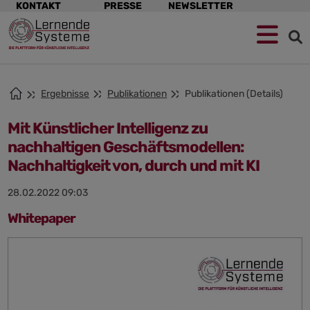
Navigation
KONTAKT
PRESSE
NEWSLETTER
überspringen
Zur
Zum
Zum
Navigation
Hauptinhalt
Footer
springen
springen
springen
Ergebnisse
Publikationen
Publikationen (Details)
Mit Künstlicher Intelligenz zu
nachhaltigen Geschäftsmodellen:
Nachhaltigkeit von, durch und mit KI
28.02.2022 09:03
Whitepaper