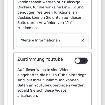
Voreingestellt werden nur zulässige
Cookies, für die wir keine Einwilligung
benötigen. Weiteren funktionellen
Cookies können Sie unten auf dieser
Künstliche Intelligenz (KI) kann einen wichtigen Beitrag
Seite durch Anwählen von "Ja"
zu einer nachhaltigen Ausrichtung von Wirtschaft und
zustimmen.
Gesellschaft leisten. Der Einsatz der Technologie
eröffnet Unternehmen neue Geschäftsmodelle, die etwa
Weitere Informationen
das Gelingen der Energiewende, eine emissionsarme
Mobilität oder umweltschonende Landwirtschaft
unterstützen. Allerdings ist der Energieverbrauch der
Zustimmung Youtube
KI-Systeme selbst oft hoch. Ein aktuelles Whitepaper der
Auf dieser Website sind Videos
Plattform Lernende Systeme zeigt, wie mithilfe von KI
eingebettet, die bei YouTube hinterlegt
nachhaltige Geschäftsmodelle entstehen und benennt
sind. Mit Ihrer Zustimmung können
Gestaltungsoptionen, die den ökologischen Fußabdruck
Daten an YouTube übertragen werden,
sobald Sie sich diese Videos
von KI-Systemen verringern können. Neben
anschauen.
technologischen Maßnahmen empfehlen die
Expertinnen und Experten den breiten Datenaustausch