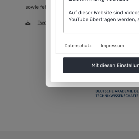
sowie fehlerhafte oder diskriminierende Entsche
Auf dieser Website sind Video
YouTube übertragen werden, s
TwoPager_Onkologie_2.pdf
(414,3 KiB)
Datenschutz
Impressum
Mit diesen Einstellu