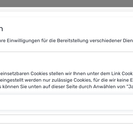
n
Ihre Einwilligungen für die Bereitstellung verschiedener Di
einsetzbaren Cookies stellen wir Ihnen unter dem Link Cook
reingestellt werden nur zulässige Cookies, für die wir keine 
es können Sie unten auf dieser Seite durch Anwählen von "J
sversorgung verbessern und Pflegekräfte sowie Ärztinnen u
vertreterinnen und -vertreter bewerten den Einsatz von K
bnis einer qualitativen Befragung Die Mehrheit der Befragten
ere Diagnose. Als Risiken nennen die Patientenvertreterin