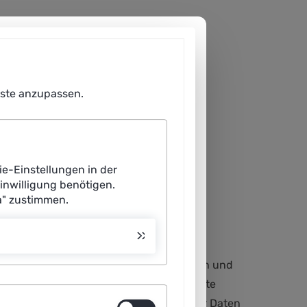
enste anzupassen.
ie-Einstellungen in der
Einwilligung benötigen.
a" zustimmen.
nd Ärzte bei Diagnosen und
I-basierten Assistenzsystemen in Medizin und
 erhofft sich eine stärker personalisierte
nen und -vertreter den Missbrauch ihrer Daten