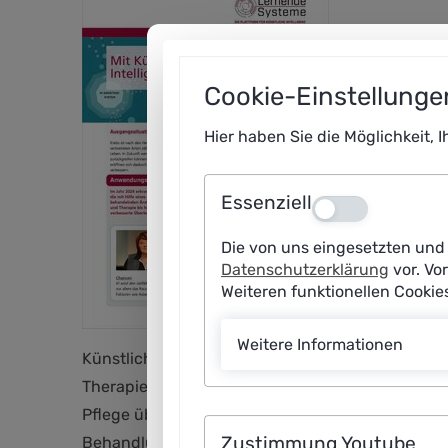
Cookie-Einstellunge
Hier haben Sie die Möglichkeit, 
Essenziell
Aus
Die von uns eingesetzten und 
Datenschutzerklärung
vor. Vo
Weiteren funktionellen Cooki
Weitere Informationen
Künstliche Intelligenz (KI) kann die Gesundheit
Therapieentscheidungen unterstützen. Patienten
Pflege überwiegend als Chance. Dies ist das Erge
Zustimmung Youtube
Behandlung sowie eine umfassendere und schnell