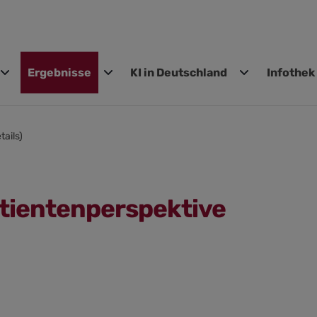
Ergebnisse
KI in Deutschland
Infothek
gen
tails)
atientenperspektive