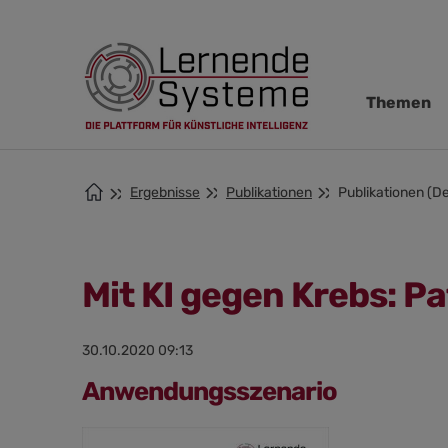
Zur
Zum
Zum
Navigation
Hauptinhalt
Footer
springen
springen
springen
Navigation
Themen
übersprin
Ergebnisse
Publikationen
Publikationen (De
Mit KI gegen Krebs: P
30.10.2020 09:13
Anwendungsszenario