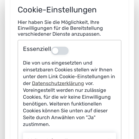
Zugleich gelte: In Zukunft werden sich KI-
Cookie-Einstellungen
Infrastrukturen voraussichtlich stark von den heutigen
Hier haben Sie die Möglichkeit, Ihre
unterscheiden. Deutschland sollte daher nicht nur auf
Einwilligungen für die Bereitstellung
ausgereifte Technologien setzen, sondern gezielt auch
verschiedener Dienste anzupassen.
neue Rechenplattformen erforschen. Dies könnte zu
Essenziell
einem Wettbewerbsvorteil werden.
Aus
Leistungsstarke KI-Methoden wachsen zusammen
Die von uns eingesetzten und
einsetzbaren Cookies stellen wir Ihnen
Maschinelles Lernen gilt vielen Expertinnen und
unter dem Link Cookie-Einstellungen in
Experten als der Schlüssel zur Künstlichen Intelligenz.
der
Datenschutzerklärung
vor.
Voreingestellt werden nur zulässige
Meilensteine der KI-Entwicklung wie das
Cookies, für die wir keine Einwilligung
Computerprogramm AlphaGo sowie moderne
benötigen. Weiteren funktionellen
Übersetzungs- und Bilderkennungssysteme gründen
Cookies können Sie unten auf dieser
darauf. Der Mensch programmiert hierbei weiterhin –
Seite durch Anwählen von "Ja"
zustimmen.
allerdings keine fertigen Lösungen, sondern Systeme,
die anhand von bereit gestellten Trainingsdaten selbst