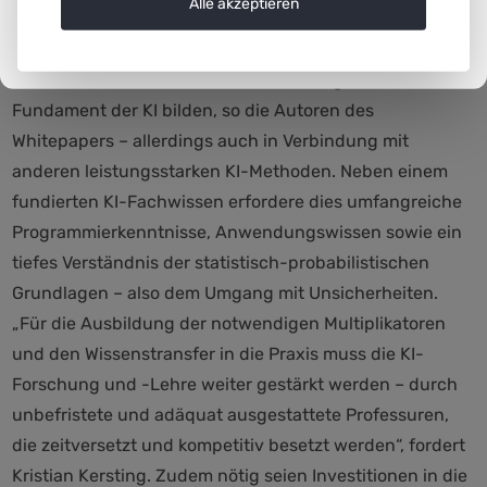
Wegbereiter und Data Science“ der Plattform Lernende
Alle akzeptieren
Systeme.
Maschinelles Lernen werde auch künftig das
Fundament der KI bilden, so die Autoren des
Whitepapers – allerdings auch in Verbindung mit
anderen leistungsstarken KI-Methoden. Neben einem
fundierten KI-Fachwissen erfordere dies umfangreiche
Programmierkenntnisse, Anwendungswissen sowie ein
tiefes Verständnis der statistisch-probabilistischen
Grundlagen – also dem Umgang mit Unsicherheiten.
„Für die Ausbildung der notwendigen Multiplikatoren
und den Wissenstransfer in die Praxis muss die KI-
Forschung und -Lehre weiter gestärkt werden – durch
unbefristete und adäquat ausgestattete Professuren,
die zeitversetzt und kompetitiv besetzt werden“, fordert
Kristian Kersting. Zudem nötig seien Investitionen in die