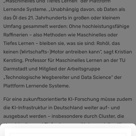
„Maschinelles und Tiefes Lernen“ der Plattform
Lernende Systeme. „Unabhängig davon, ob Daten als
das Öl des 21. Jahrhunderts in großen oder kleinem
Umfang gesammelt werden: Ohne hochleistungsfähige
Raffinerien – also Methoden wie Maschinelles oder
Tiefes Lernen – bleiben sie, was sie sind: Rohöl, das
keinen (Wirtschafts-)Motor antreiben kann“, sagt Kristian
Kersting, Professor für Maschinelles Lernen an der TU
Darmstadt und Mitglied der Arbeitsgruppe
„Technologische Wegbereiter und Data Science“ der
Plattform Lernende Systeme.
Für eine zukunftsorientierte KI-Forschung müsse zudem
die KI-Infrastruktur in Deutschland weiter auf- und
ausgebaut werden – insbesondere durch Cluster, die
Maschinelles und Tiefes Lernen mittels speziellen KI-
Beschleunigern (z.B. GPU-/CPU-Cluster) unterstützen.