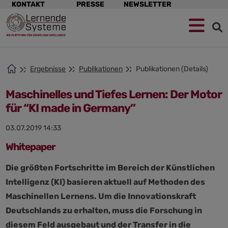
Navigation
KONTAKT
PRESSE
NEWSLETTER
überspringen
Zur
Zum
Zum
Navigation
Hauptinhalt
Footer
springen
springen
springen
Ergebnisse
Publikationen
Publikationen (Details)
Maschinelles und Tiefes Lernen: Der Motor
für “KI made in Germany”
03.07.2019 14:33
Whitepaper
Die größten Fortschritte im Bereich der Künstlichen
Intelligenz (KI) basieren aktuell auf Methoden des
Maschinellen Lernens. Um die Innovationskraft
Deutschlands zu erhalten, muss die Forschung in
diesem Feld ausgebaut und der Transfer in die