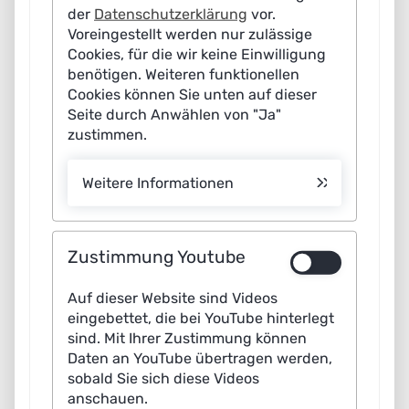
der
Datenschutzerklärung
vor.
Voreingestellt werden nur zulässige
Cookies, für die wir keine Einwilligung
Künstliche Intelligenz (KI) unterstützt Menschen bereits
benötigen. Weiteren funktionellen
Cookies können Sie unten auf dieser
heute im Alltag und verbessert Prozesse in
Seite durch Anwählen von "Ja"
Unternehmen und Behörden. Selbstlernende Systeme
zustimmen.
können aber auch entgegen ihrem eigentlichen Zweck
eingesetzt werden und der Gesellschaft und Wirtschaft
Weitere Informationen
schaden. Wie sich KI-Systeme schützen lassen, zeigt ein
aktuelles Whitepaper der Plattform Lernende Systeme.
Die Expertinnen und Experten veranschaulichen
Zustimmung Youtube
anhand realistischer Anwendungsszenarien mögliche
Auf dieser Website sind Videos
Herausforderungen und benennen konkrete
eingebettet, die bei YouTube hinterlegt
Vorkehrungen, um einen Missbrauch zu verhindern. Ihr
sind. Mit Ihrer Zustimmung können
Fazit: Von der Entwicklung bis zur Entsorgung eines KI-
Daten an YouTube übertragen werden,
sobald Sie sich diese Videos
Systems können und müssen mögliche Einfallstore für
anschauen.
eine schadhafte Anwendung geschlossen werden. Dazu