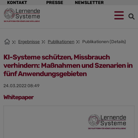
Navigation
KONTAKT
PRESSE
NEWSLETTER
überspringen
Zur
Zum
Zum
Navigation
Hauptinhalt
Footer
springen
springen
springen
Ergebnisse
Publikationen
Publikationen (Details)
KI-Systeme schützen, Missbrauch
verhindern: Maßnahmen und Szenarien in
fünf Anwendungsgebieten
24.03.2022 08:49
Whitepaper