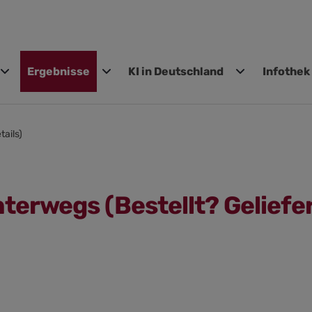
Ergebnisse
KI in Deutschland
Infothek
gen
tails)
nterwegs (Bestellt? Geliefer