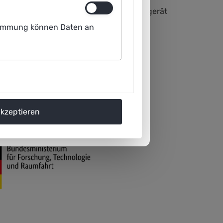
t einem E-Transporter gelangt das Ladegerät
n einem Café zustellt.
ustimmung können Daten an
akzeptieren