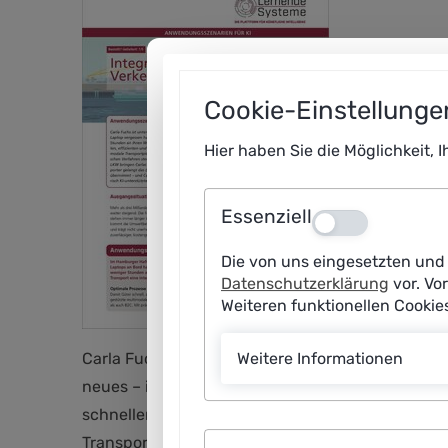
Cookie-Einstellunge
Hier haben Sie die Möglichkeit, 
Essenziell
Aus
Die von uns eingesetzten und 
Datenschutzerklärung
vor. Vo
Weiteren funktionellen Cooki
Weitere Informationen
Carla Fuchs ist unterwegs zu einem Termin nach B
neues – im Vertrauen darauf, dass es in wenigen
schnellen, effizienten und umweltfreundlichen W
Transportprozess von Waren mit prädiktiven und 