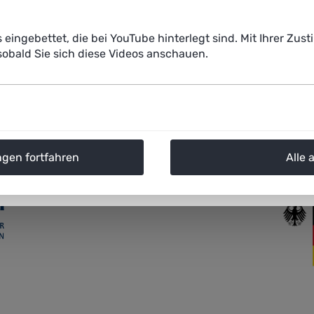
t zu einem zentralen Logistikhub am Berliner Stadtrand. Mi
 wo ein Lieferroboter übernimmt – und Carla das Ladegerät i
s eingebettet, die bei YouTube hinterlegt sind. Mit Ihrer Z
obald Sie sich diese Videos anschauen.
 vernetzt unterwegs": Bestellt? Geliefert!
(1,6 MiB)
ngen fortfahren
Alle 