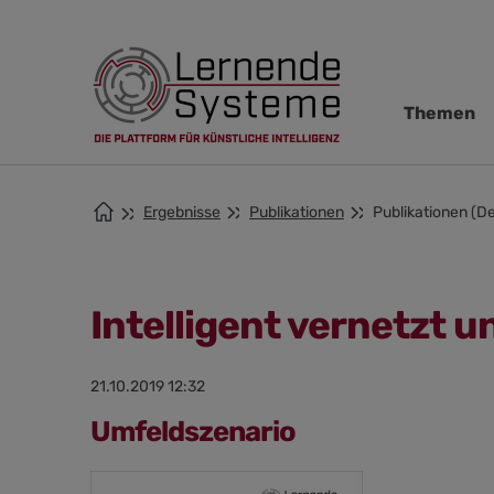
Zur
Zum
Zum
Navigation
Hauptinhalt
Footer
springen
springen
springen
Navigation
Themen
übersprin
Ergebnisse
Publikationen
Publikationen (De
Intelligent vernetzt u
21.10.2019 12:32
Umfeldszenario