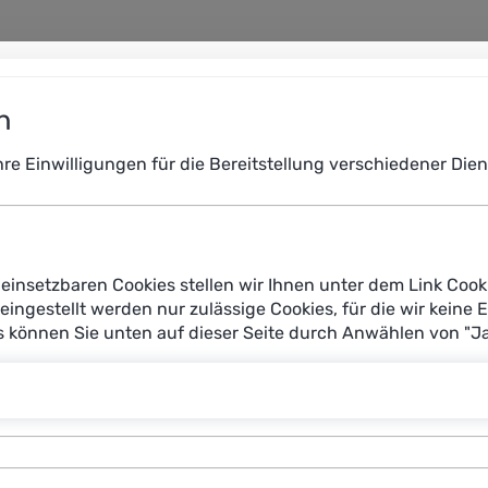
n
Ihre Einwilligungen für die Bereitstellung verschiedener Di
einsetzbaren Cookies stellen wir Ihnen unter dem Link Cook
reingestellt werden nur zulässige Cookies, für die wir keine 
es können Sie unten auf dieser Seite durch Anwählen von "J
erlin als sie bemerkt, dass sie das Ladegerät für ihren Lapt
 Stunden an ihren Wunschort geliefert wird. Möglich mache
arentransport sorgen. Grundlage ist eine KI-basierte multi
taktischen Verfahren steuert und optimiert. Ein vollautoma