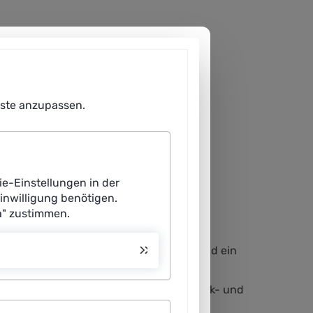
enste anzupassen.
ie-Einstellungen in der
Einwilligung benötigen.
a" zustimmen.
op vergessen hat. Sie bestellt kurzerhand ein
n dies Lernende Systeme, die für einen
modale Transportplanung, die den Logistik- und
tisierter Güterumschlag sowie