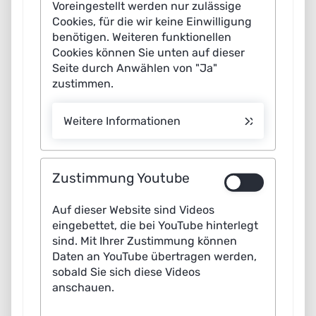
Voreingestellt werden nur zulässige
Cookies, für die wir keine Einwilligung
benötigen. Weiteren funktionellen
Cookies können Sie unten auf dieser
Künstliche Intelligenz (KI) kann unseren Alltag
Seite durch Anwählen von "Ja"
erleichtern, die Gesundheitsversorgung verbessern und
zustimmen.
bei der Lösung globaler Herausforderungen wie dem
Klimawandel oder der Corona-Pandemie unterstützen.
Weitere Informationen
Inwieweit KI-basierte Systeme tatsächlich eingesetzt
werden, hängt maßgeblich davon ab, ob die Menschen
der Technologie vertrauen. Ethische Werte und
Zustimmung Youtube
Prinzipien spielen – zumindest in Europa – für die
Auf dieser Website sind Videos
Entwicklung von KI daher eine zentrale Rolle. Die
eingebettet, die bei YouTube hinterlegt
Plattform Lernende Systeme hat einen Leitfaden
sind. Mit Ihrer Zustimmung können
verfasst, wie sichere, nachvollziehbare und
Daten an YouTube übertragen werden,
sobald Sie sich diese Videos
diskriminierungsfreie KI-Anwendungen entstehen
anschauen.
können. Die Autorinnen und Autoren benennen hierfür
konkrete Anforderungen und geben Praxisbeispiele für