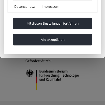
eine verantwortungsvolle KI-Entwicklung und -
Datenschutz
Impressum
Anwendung in Unternehmen.
Mit diesen Einstellungen fortfahren
Alle akzeptieren