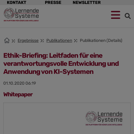
Navigation
KONTAKT
PRESSE
NEWSLETTER
überspringen
Zur
Zum
Zum
Navigation
Hauptinhalt
Footer
springen
springen
springen
Ergebnisse
Publikationen
Publikationen (Details)
Ethik-Briefing: Leitfaden für eine
verantwortungsvolle Entwicklung und
Anwendung von KI-Systemen
01.10.2020 06:19
Whitepaper