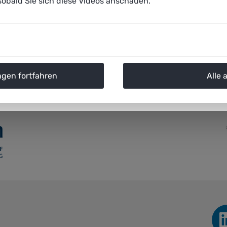
obald Sie sich diese Videos anschauen.
and patients make important decisions.
pdf
(203.9 KiB)
ngen fortfahren
Alle 