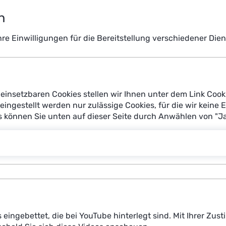
n
Ihre Einwilligungen für die Bereitstellung verschiedener Di
einsetzbaren Cookies stellen wir Ihnen unter dem Link Cook
reingestellt werden nur zulässige Cookies, für die wir keine 
es können Sie unten auf dieser Seite durch Anwählen von "J
ng the ideal treatment, Artificial Intelligence (AI) and Mach
more personalised medical care. There is a whole variety of 
e future. For instance, doctors could use AI systems across 
s eingebettet, die bei YouTube hinterlegt sind. Mit Ihrer Z
gnoses. By using networked data, self-learning systems cou