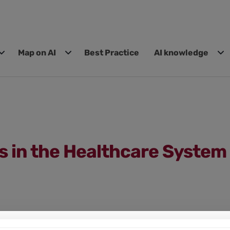
Map on AI
Best Practice
AI knowledge
s in the Healthcare System