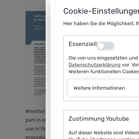
Cookie-Einstellunge
Hier haben Sie die Möglichkeit, 
Essenziell
Aus
Die von uns eingesetzten und 
Datenschutzerklärung
vor. Vo
Weiteren funktionellen Cooki
Weitere Informationen
Whether in prevention, early diagnosis or selecti
Zustimmung Youtube
part in ensuring that people receive better and 
use in the medical practices and hospitals of th
Auf dieser Website sind Video
procedures, thereby obtaining more accurate dia