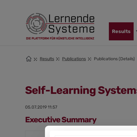
Jump
Skip
Jump
to
to
to
navigation
main
footer
content
Skip
Results
navigation
Results
Publications
Publications (Details)
Self-Learning System
05.07.2019 11:57
Executive Summary