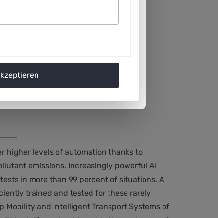
akzeptieren
ver higher levels of automation thanks to
pollutant emissions. Increasingly powerful AI
ests in more than 99 percent of situations. A
iently trained and tested for these rarely
up Mobility and intelligent Transport Systems of