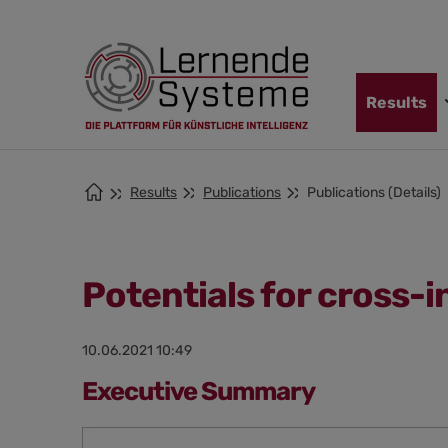
Jump
Skip
Jump
to
to
to
navigation
main
footer
content
Skip
Results
navigation
Results
Publications
Publications (Details)
Potentials for cross-i
10.06.2021 10:49
Executive Summary