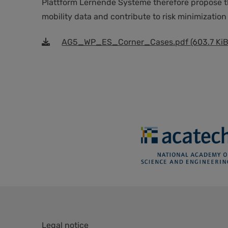
Plattform Lernende Systeme therefore propose th
mobility data and contribute to risk minimization
AG5_WP_ES_Corner_Cases.pdf
(603.7 KiB
Skip
Legal notice