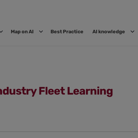
Map on AI
Best Practice
AI knowledge
ndustry Fleet Learning