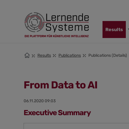
Jump
Skip
Jump
to
to
to
navigation
main
footer
content
Skip
Results
navigation
Results
Publications
Publications (Details)
From Data to AI
06.11.2020 09:03
Executive Summary