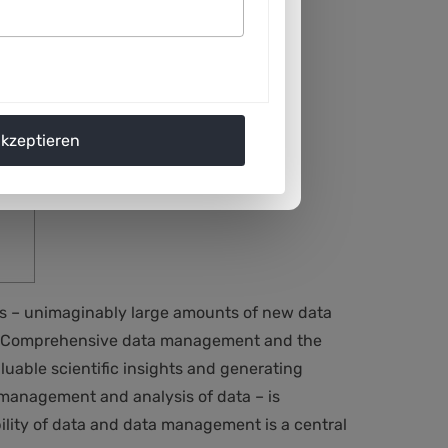
akzeptieren
rms – unimaginably large amounts of new data
rld. Comprehensive data management and the
aluable scientific insights and generating
e management and analysis of data – is
bility of data and data management is a central