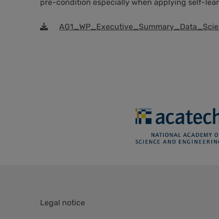
pre-condition especially when applying self-lea
AG1_WP_Executive_Summary_Data_Scie
Skip
Legal notice
navigation