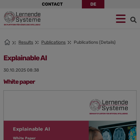
Skip
CONTACT
DE
navigation
Jump
Skip
Jump
to
to
to
navigation
main
footer
content
Results
Publications
Publications (Details)
Explainable AI
30.10.2025 08:38
White paper