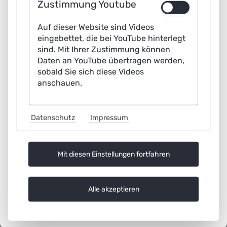
Zustimmung Youtube
future, humans and machines will interact even more
strongly – and in different ways – than in the past since
Auf dieser Website sind Videos
eingebettet, die bei YouTube hinterlegt
Machine Learning (ML) and similar technologies enable
sind. Mit Ihrer Zustimmung können
machines to perform certain tasks independently and to
Daten an YouTube übertragen werden,
learn continuously in the process.
sobald Sie sich diese Videos
anschauen.
AG2 _WP_MMI_Englisch.pdf
(299.3 KiB)
Datenschutz
Impressum
Mit diesen Einstellungen fortfahren
Alle akzeptieren