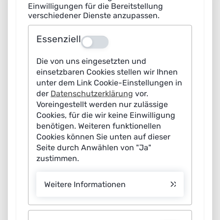
Einwilligungen für die Bereitstellung
verschiedener Dienste anzupassen.
Essenziell
Aus
Die von uns eingesetzten und
einsetzbaren Cookies stellen wir Ihnen
unter dem Link Cookie-Einstellungen in
der
Datenschutzerklärung
vor.
Voreingestellt werden nur zulässige
Cookies, für die wir keine Einwilligung
Artificial Intelligence (AI) offers a wide range of
benötigen. Weiteren funktionellen
potentials for safe, autonomous and self-determined
Cookies können Sie unten auf dieser
Seite durch Anwählen von "Ja"
work as well as attractive and competitive jobs. For
zustimmen.
example, AI-based assistance systems can relieve
workers of strenuous or dangerous tasks and support
Weitere Informationen
them in complex processes and decisions. At the same
time, AI systems are changing the interaction between
humans and technology in the realm of work. In the