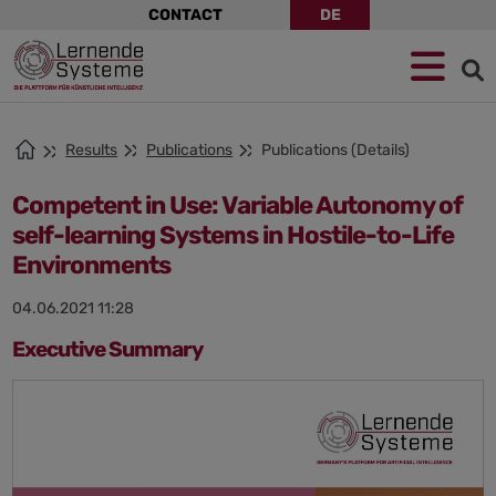
Skip
CONTACT
DE
navigation
Jump
Skip
Jump
to
to
to
navigation
main
footer
content
Results
Publications
Publications (Details)
Competent in Use: Variable Autonomy of
self-learning Systems in Hostile-to-Life
Environments
04.06.2021 11:28
Executive Summary