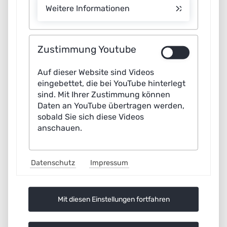
Weitere Informationen
Whether in nursing, rehabilitation or outpatient medical
care, artificial intelligence (AI) promises enormous
potential to improve healthcare. New types of
Zustimmung Youtube
innovation processes and innovative business models
are needed to enable patients to benefit from this
Auf dieser Website sind Videos
eingebettet, die bei YouTube hinterlegt
potential. This involves overcoming technical, ethical,
sind. Mit Ihrer Zustimmung können
regulatory and economic challenges. Economically
Daten an YouTube übertragen werden,
viable business models help to bring AI-based
sobald Sie sich diese Videos
innovations to the breadth of the healthcare system and
anschauen.
to accelerate the digitization necessary for this.
Datenschutz
Impressum
AG6_4_WP_ES_Business_models_ai_healthcare.pdf
(471.1 KiB)
Mit diesen Einstellungen fortfahren