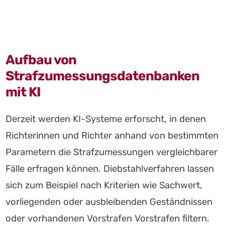
Zur
Zum
Zum
Navigation
Hauptinhalt
Footer
springen
springen
springen
Aufbau von
Strafzumessungsdatenbanken
mit KI
Derzeit werden KI-Systeme erforscht, in denen
Richterinnen und Richter anhand von bestimmten
Parametern die Strafzumessungen vergleichbarer
Fälle erfragen können. Diebstahlverfahren lassen
sich zum Beispiel nach Kriterien wie Sachwert,
vorliegenden oder ausbleibenden Geständnissen
oder vorhandenen Vorstrafen Vorstrafen filtern.